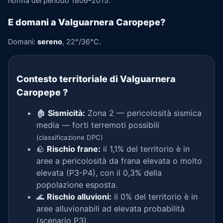
norma del periodo 1806–2015.
E domani a Valguarnera Caropepe?
Domani:
sereno
, 22°/36°C.
Contesto territoriale di Valguarnera
Caropepe
?
🏚️
Sismicità:
Zona 2 — pericolosità sismica
media — forti terremoti possibili
(classificazione DPC)
🪨
Rischio frane:
il 1,1% del territorio è in
aree a pericolosità da frana elevata o molto
elevata (P3-P4), con il 0,3% della
popolazione esposta.
🌊
Rischio alluvioni:
il 0% del territorio è in
aree alluvionabili ad elevata probabilità
(scenario P3).