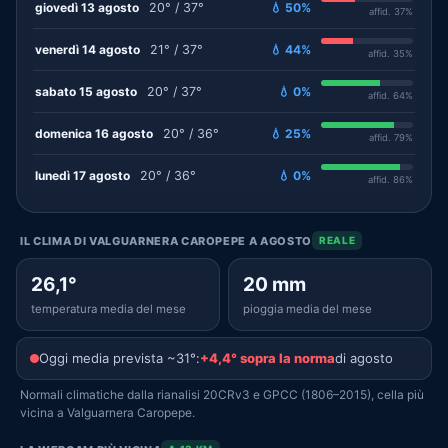
giovedì 13 agosto
20° / 37°
💧 50%
affid. 37%
venerdì 14 agosto
21° / 37°
💧 44%
affid. 35%
sabato 15 agosto
20° / 37°
💧 0%
affid. 64%
domenica 16 agosto
20° / 36°
💧 25%
affid. 79%
lunedì 17 agosto
20° / 36°
💧 0%
affid. 86%
IL CLIMA DI VALGUARNERA CAROPEPE A AGOSTO
REALE
26,1°
20 mm
temperatura media del mese
pioggia media del mese
Oggi media prevista ~31°:
+4,4° sopra la norma
di agosto
Normali climatiche dalla rianalisi 20CRv3 e GPCC (1806–2015), cella più
vicina a Valguarnera Caropepe.