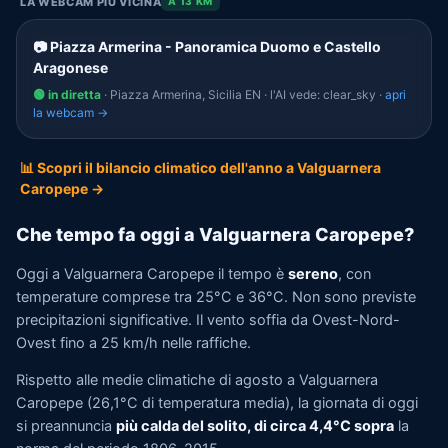
LA WEBCAM PIÙ VICINA
A 13 KM
📷 Piazza Armerina - Panoramica Duomo e Castello
Aragonese
🟢 in diretta
· Piazza Armerina, Sicilia EN · l'AI vede: clear_sky ·
apri
la webcam →
📊 Scopri il bilancio climatico dell'anno a Valguarnera
Caropepe →
Che tempo fa oggi a Valguarnera Caropepe?
Oggi a Valguarnera Caropepe il tempo è
sereno
, con
temperature comprese tra 25°C e 36°C. Non sono previste
precipitazioni significative. Il vento soffia da Ovest-Nord-
Ovest fino a 25 km/h nelle raffiche.
Rispetto alle medie climatiche di agosto a Valguarnera
Caropepe (26,1°C di temperatura media), la giornata di oggi
si preannuncia
più calda del solito, di circa 4,4°C sopra
la