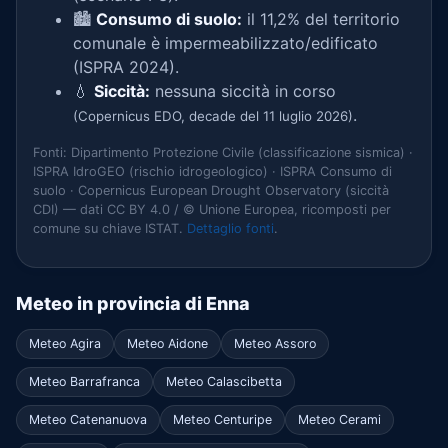
🏙️
Consumo di suolo:
il 11,2% del territorio
comunale è impermeabilizzato/edificato
(ISPRA 2024).
💧
Siccità:
nessuna siccità in corso
.
(Copernicus EDO, decade del 11 luglio 2026)
Fonti: Dipartimento Protezione Civile (classificazione sismica) ·
ISPRA IdroGEO (rischio idrogeologico) · ISPRA Consumo di
suolo · Copernicus European Drought Observatory (siccità
CDI) — dati CC BY 4.0 / © Unione Europea, ricomposti per
comune su chiave ISTAT.
Dettaglio fonti
.
Meteo in provincia di Enna
Meteo Agira
Meteo Aidone
Meteo Assoro
Meteo Barrafranca
Meteo Calascibetta
Meteo Catenanuova
Meteo Centuripe
Meteo Cerami