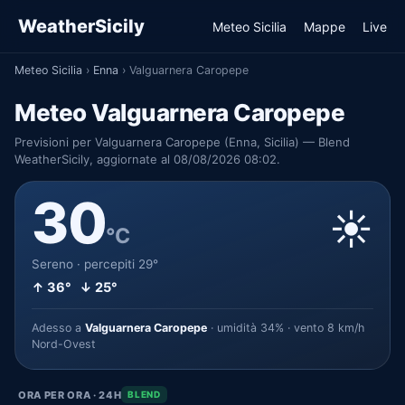
WeatherSicily
Meteo Sicilia
Mappe
Live
Meteo Sicilia
›
Enna
›
Valguarnera Caropepe
Meteo Valguarnera Caropepe
Previsioni per Valguarnera Caropepe (Enna, Sicilia) — Blend
WeatherSicily, aggiornate al 08/08/2026 08:02.
30
☀️
°C
Sereno · percepiti 29°
↑ 36° ↓ 25°
Adesso a
Valguarnera Caropepe
· umidità 34% · vento 8 km/h
Nord-Ovest
ORA PER ORA · 24H
BLEND