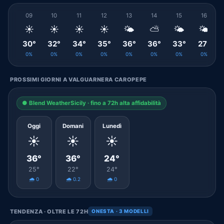
09
10
11
12
13
14
15
16
☀️
☀️
☀️
☀️
🌤️
⛅
🌤️
🌤️
30°
32°
34°
35°
36°
36°
33°
27°
0%
0%
0%
0%
0%
0%
0%
0%
PROSSIMI GIORNI A VALGUARNERA CAROPEPE
● Blend WeatherSicily · fino a 72h alta affidabilità
Oggi
Domani
Lunedì
☀️
☀️
☀️
36°
36°
24°
25°
22°
24°
🌧️ 0
🌧️ 0.2
🌧️ 0
TENDENZA · OLTRE LE 72H
ONESTA · 3 MODELLI