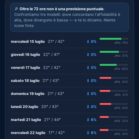
🔎
Oltre le 72 ore non è una previsione puntuale.
Confrontiamo tre modelli: dove concordano l'affidabilità è
alta, dove divergono è bassa — e te lo diciamo. Niente
icone finte.
mercoledì 15 luglio
21° / 42°
💧 0%
affid. 76%
giovedì 16 luglio
22° / 41°
💧 0%
affid. 67%
venerdì 17 luglio
22° / 42°
💧 0%
affid. 60%
sabato 18 luglio
21° / 43°
💧 0%
affid. 40%
domenica 19 luglio
21° / 43°
💧 0%
affid. 37%
lunedì 20 luglio
20° / 43°
💧 0%
affid. 40%
martedì 21 luglio
21° / 44°
💧 6%
affid. 32%
mercoledì 22 luglio
17° / 42°
💧 6%
affid. 30%