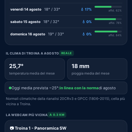
venerdì 14 agosto
18° / 33°
💧 17%
affid. 62%
sabato 15 agosto
18° / 32°
💧 0%
affid. 78%
domenica 16 agosto
19° / 33°
💧 0%
affid. 84%
IL CLIMA DI TROINA A AGOSTO
REALE
25,7°
18 mm
temperatura media del mese
pioggia media del mese
Oggi media prevista ~25°:
in linea con la norma
di agosto
Normali climatiche dalla rianalisi 20CRv3 e GPCC (1806–2015), cella più
vicina a Troina.
LA WEBCAM PIÙ VICINA
A 0.3 KM
📷 Troina 1 - Panoramica SW