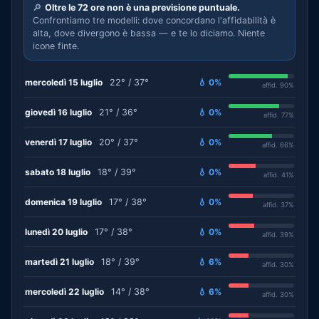
🔎
Oltre le 72 ore non è una previsione puntuale.
Confrontiamo tre modelli: dove concordano l'affidabilità è
alta, dove divergono è bassa — e te lo diciamo. Niente
icone finte.
mercoledì 15 luglio
22° / 37°
💧 0%
affid. 90%
giovedì 16 luglio
21° / 36°
💧 0%
affid. 77%
venerdì 17 luglio
20° / 37°
💧 0%
affid. 66%
sabato 18 luglio
18° / 39°
💧 0%
affid. 41%
domenica 19 luglio
17° / 38°
💧 0%
affid. 37%
lunedì 20 luglio
17° / 38°
💧 0%
affid. 39%
martedì 21 luglio
18° / 39°
💧 6%
affid. 30%
mercoledì 22 luglio
14° / 38°
💧 6%
affid. 30%