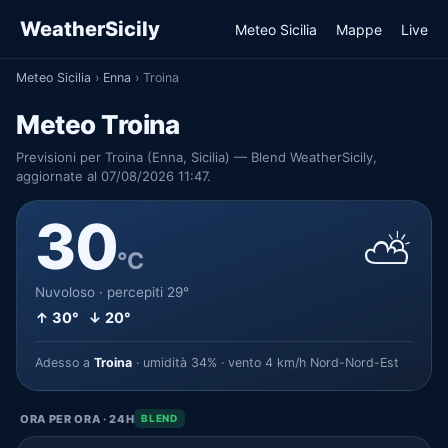
WeatherSicily
Meteo Sicilia
Mappe
Live
Meteo Sicilia
›
Enna
›
Troina
Meteo Troina
Previsioni per Troina (Enna, Sicilia) — Blend WeatherSicily,
aggiornate al 07/08/2026 11:47.
30
⛅
°C
Nuvoloso · percepiti 29°
↑ 30° ↓ 20°
Adesso a
Troina
· umidità 34% · vento 4 km/h Nord-Nord-Est
ORA PER ORA · 24H
BLEND