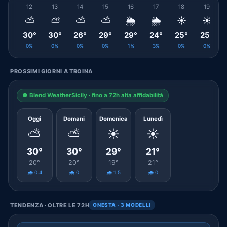
12
13
14
15
16
17
18
19
⛅
⛅
⛅
⛅
🌦️
🌦️
☀️
☀️
30°
30°
26°
29°
29°
24°
25°
25°
0%
0%
0%
0%
1%
3%
0%
0%
PROSSIMI GIORNI A TROINA
● Blend WeatherSicily · fino a 72h alta affidabilità
Oggi
Domani
Domenica
Lunedì
⛅
⛅
☀️
☀️
30°
30°
29°
21°
20°
20°
19°
21°
🌧️ 0.4
🌧️ 0
🌧️ 1.5
🌧️ 0
TENDENZA · OLTRE LE 72H
ONESTA · 3 MODELLI