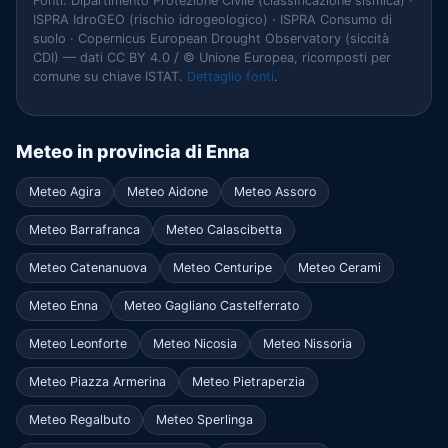
Fonti: Dipartimento Protezione Civile (classificazione sismica) ·
ISPRA IdroGEO (rischio idrogeologico) · ISPRA Consumo di
suolo · Copernicus European Drought Observatory (siccità
CDI) — dati CC BY 4.0 / © Unione Europea, ricomposti per
comune su chiave ISTAT.
Dettaglio fonti
.
Meteo in provincia di Enna
Meteo Agira
Meteo Aidone
Meteo Assoro
Meteo Barrafranca
Meteo Calascibetta
Meteo Catenanuova
Meteo Centuripe
Meteo Cerami
Meteo Enna
Meteo Gagliano Castelferrato
Meteo Leonforte
Meteo Nicosia
Meteo Nissoria
Meteo Piazza Armerina
Meteo Pietraperzia
Meteo Regalbuto
Meteo Sperlinga