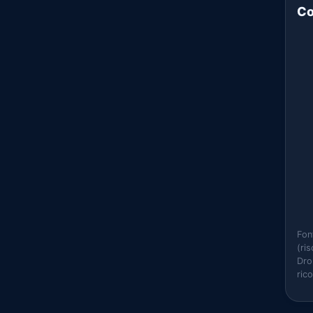
Co
Fon
(ri
Dro
ric