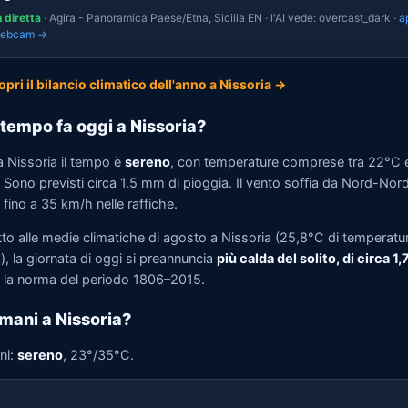
n diretta
· Agira - Panoramica Paese/Etna, Sicilia EN · l'AI vede: overcast_dark ·
a
webcam →
opri il bilancio climatico dell'anno a Nissoria →
tempo fa oggi a Nissoria?
a Nissoria il tempo è
sereno
, con temperature comprese tra 22°C 
 Sono previsti circa 1.5 mm di pioggia. Il vento soffia da Nord-Nor
fino a 35 km/h nelle raffiche.
tto alle medie climatiche di agosto a Nissoria (25,8°C di temperatu
, la giornata di oggi si preannuncia
più calda del solito, di circa 1
la norma del periodo 1806–2015.
mani a Nissoria?
ni:
sereno
, 23°/35°C.