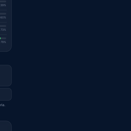
. 39%
. 60%
. 73%
. 79%
ria.