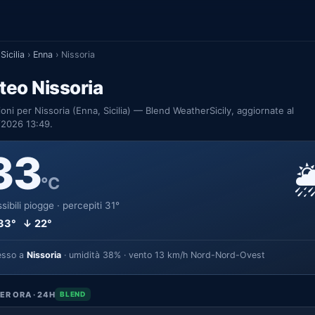
Sicilia
›
Enna
›
Nissoria
eo Nissoria
ioni per Nissoria (Enna, Sicilia) — Blend WeatherSicily, aggiornate al
/2026 13:49.
33

°C
sibili piogge · percepiti 31°
33° ↓ 22°
esso a
Nissoria
· umidità 38% · vento 13 km/h Nord-Nord-Ovest
ER ORA · 24H
BLEND