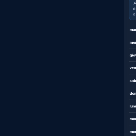

d
d
mar
mer
gio
ven
sab
dom
lun
mar
mer