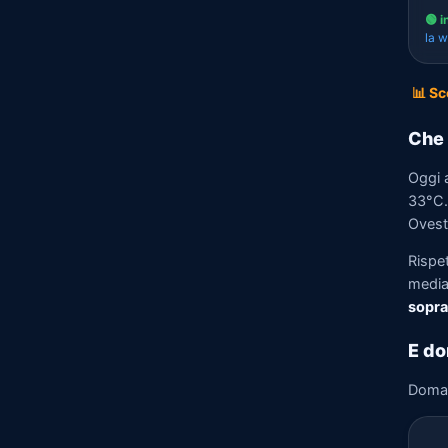
🟢 i
la 
📊 Sc
Che 
Oggi 
33°C.
Ovest 
Rispe
media)
sopra
E do
Doma