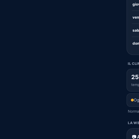
gio
ven
sab
dom
IL CL
25
temp
Og
Normal
LA WE
📷 