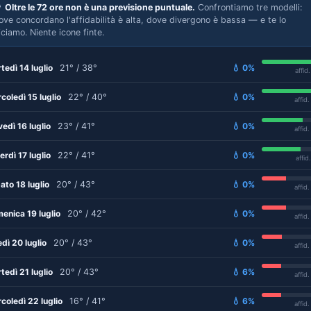

Oltre le 72 ore non è una previsione puntuale.
Confrontiamo tre modelli:
ove concordano l'affidabilità è alta, dove divergono è bassa — e te lo
iciamo. Niente icone finte.
tedì 14 luglio
21° / 38°
💧 0%
affid
coledì 15 luglio
22° / 40°
💧 0%
affid
vedì 16 luglio
23° / 41°
💧 0%
affid
erdì 17 luglio
22° / 41°
💧 0%
affid
ato 18 luglio
20° / 43°
💧 0%
affid
enica 19 luglio
20° / 42°
💧 0%
affid
edì 20 luglio
20° / 43°
💧 0%
affid
tedì 21 luglio
20° / 43°
💧 6%
affid
coledì 22 luglio
16° / 41°
💧 6%
affid