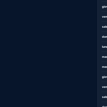
gio
ven
sab
dom
lun
mar
mer
gio
ven
sab
dom