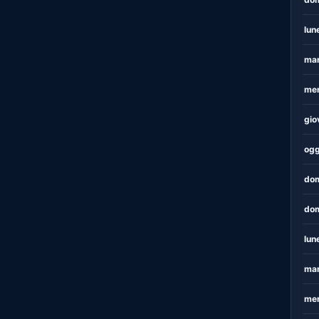
lun
mar
mer
gio
ogg
dom
dom
lun
mar
mer