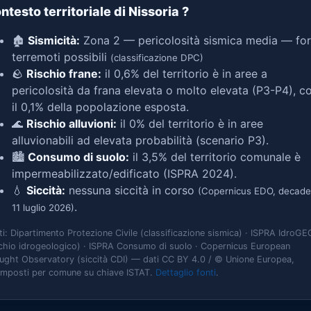
ntesto territoriale di Nissoria
?
🏚️
Sismicità:
Zona 2 — pericolosità sismica media — for
terremoti possibili
(classificazione DPC)
🪨
Rischio frane:
il 0,6% del territorio è in aree a
pericolosità da frana elevata o molto elevata (P3-P4), c
il 0,1% della popolazione esposta.
🌊
Rischio alluvioni:
il 0% del territorio è in aree
alluvionabili ad elevata probabilità (scenario P3).
🏙️
Consumo di suolo:
il 3,5% del territorio comunale è
impermeabilizzato/edificato (ISPRA 2024).
💧
Siccità:
nessuna siccità in corso
(Copernicus EDO, decade
.
11 luglio 2026)
ti: Dipartimento Protezione Civile (classificazione sismica) · ISPRA IdroGE
schio idrogeologico) · ISPRA Consumo di suolo · Copernicus European
ught Observatory (siccità CDI) — dati CC BY 4.0 / © Unione Europea,
omposti per comune su chiave ISTAT.
Dettaglio fonti
.