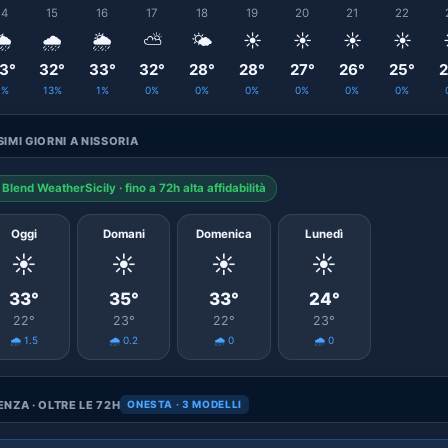
14
15
16
17
18
19
20
21
22
️
🌧️
🌦️
⛅
🌤️
☀️
☀️
☀️
☀️
3°
32°
33°
32°
28°
28°
27°
26°
25°
2
1%
13%
1%
0%
0%
0%
0%
0%
0%
IMI GIORNI A NISSORIA
Blend WeatherSicily · fino a 72h alta affidabilità
Oggi
Domani
Domenica
Lunedì
☀️
☀️
☀️
☀️
33°
35°
33°
24°
22°
23°
22°
23°
🌧️ 1.5
🌧️ 0.2
🌧️ 0
🌧️ 0
NZA · OLTRE LE 72H
ONESTA · 3 MODELLI