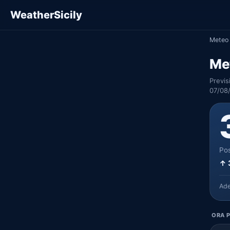
WeatherSicily
Meteo 
Met
Previs
07/08
Pos
↑ 
Ad
ORA P