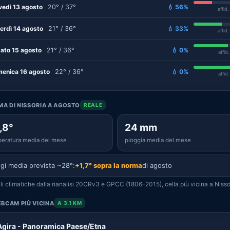
vedì 13 agosto
20° / 37°
💧 56%
affid
erdì 14 agosto
21° / 36°
💧 33%
affid
ato 15 agosto
21° / 36°
💧 0%
affid
enica 16 agosto
22° / 36°
💧 0%
affid
IMA DI NISSORIA A AGOSTO
REALE
,8°
24 mm
eratura media del mese
pioggia media del mese
gi media prevista ~28°:
+1,7° sopra la norma
di agosto
i climatiche dalla rianalisi 20CRv3 e GPCC (1806–2015), cella più vicina a Nisso
BCAM PIÙ VICINA
A 3.1 KM
Agira - Panoramica Paese/Etna