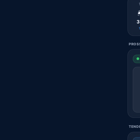

3
PROSS
● 
TENDE