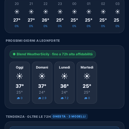
20
21
22
23
00
01
02
03
☀️
☀️
☀️
☀️
☀️
☀️
☀️
☀️
27°
27°
26°
25°
25°
25°
25°
25°
0%
0%
0%
0%
0%
0%
0%
0%
PROSSIMI GIORNI A LEONFORTE
● Blend WeatherSicily · fino a 72h alta affidabilità
Oggi
Domani
Lunedì
Martedì
☀️
☀️
☀️
☀️
37°
37°
36°
25°
25°
24°
24°
25°
🌧️ 0
🌧️ 2.9
🌧️ 7.2
🌧️ 0
TENDENZA · OLTRE LE 72H
ONESTA · 3 MODELLI