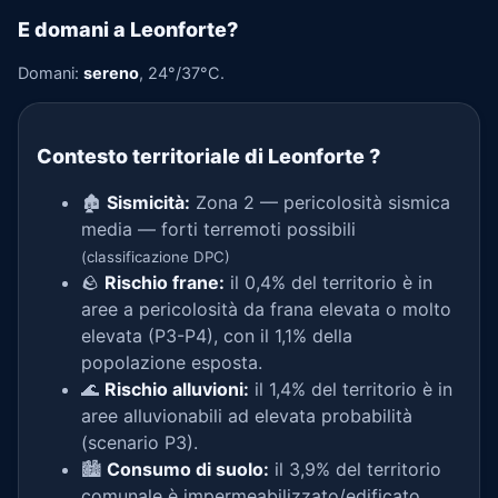
E domani a Leonforte?
Domani:
sereno
, 24°/37°C.
Contesto territoriale di Leonforte
?
🏚️
Sismicità:
Zona 2 — pericolosità sismica
media — forti terremoti possibili
(classificazione DPC)
🪨
Rischio frane:
il 0,4% del territorio è in
aree a pericolosità da frana elevata o molto
elevata (P3-P4), con il 1,1% della
popolazione esposta.
🌊
Rischio alluvioni:
il 1,4% del territorio è in
aree alluvionabili ad elevata probabilità
(scenario P3).
🏙️
Consumo di suolo:
il 3,9% del territorio
comunale è impermeabilizzato/edificato