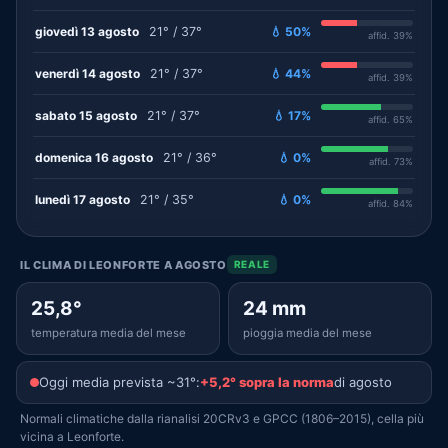
giovedì 13 agosto
21° / 37°
💧 50%
affid. 39%
venerdì 14 agosto
21° / 37°
💧 44%
affid. 39%
sabato 15 agosto
21° / 37°
💧 17%
affid. 65%
domenica 16 agosto
21° / 36°
💧 0%
affid. 73%
lunedì 17 agosto
21° / 35°
💧 0%
affid. 84%
IL CLIMA DI LEONFORTE A AGOSTO
REALE
25,8°
24 mm
temperatura media del mese
pioggia media del mese
Oggi media prevista ~31°:
+5,2° sopra la norma
di agosto
Normali climatiche dalla rianalisi 20CRv3 e GPCC (1806–2015), cella più
vicina a Leonforte.