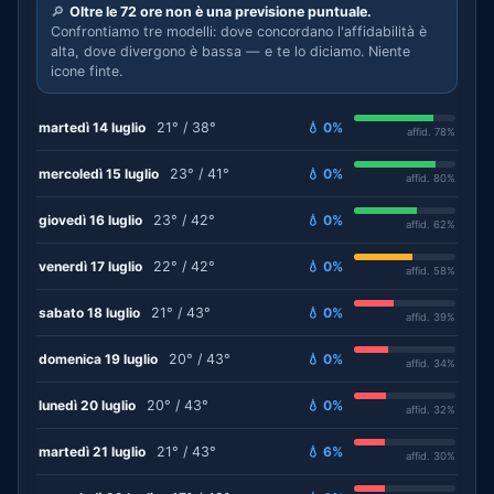
🔎
Oltre le 72 ore non è una previsione puntuale.
Confrontiamo tre modelli: dove concordano l'affidabilità è
alta, dove divergono è bassa — e te lo diciamo. Niente
icone finte.
martedì 14 luglio
21° / 38°
💧 0%
affid. 78%
mercoledì 15 luglio
23° / 41°
💧 0%
affid. 80%
giovedì 16 luglio
23° / 42°
💧 0%
affid. 62%
venerdì 17 luglio
22° / 42°
💧 0%
affid. 58%
sabato 18 luglio
21° / 43°
💧 0%
affid. 39%
domenica 19 luglio
20° / 43°
💧 0%
affid. 34%
lunedì 20 luglio
20° / 43°
💧 0%
affid. 32%
martedì 21 luglio
21° / 43°
💧 6%
affid. 30%