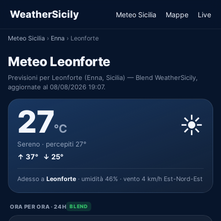
WeatherSicily
Meteo Sicilia
Mappe
Live
Meteo Sicilia
›
Enna
›
Leonforte
Meteo Leonforte
Previsioni per Leonforte (Enna, Sicilia) — Blend WeatherSicily,
aggiornate al 08/08/2026 19:07.
27
☀️
°C
Sereno · percepiti 27°
↑ 37° ↓ 25°
Adesso a
Leonforte
· umidità 46% · vento 4 km/h Est-Nord-Est
ORA PER ORA · 24H
BLEND