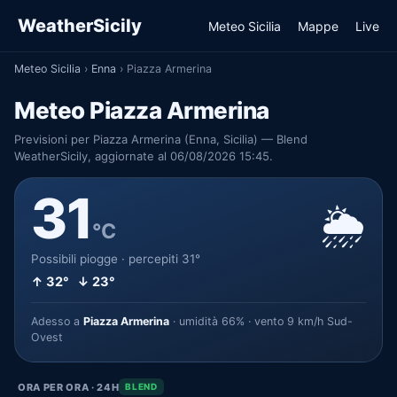
WeatherSicily
Meteo Sicilia
Mappe
Live
Meteo Sicilia
›
Enna
›
Piazza Armerina
Meteo Piazza Armerina
Previsioni per Piazza Armerina (Enna, Sicilia) — Blend
WeatherSicily, aggiornate al 06/08/2026 15:45.
31
🌦️
°C
Possibili piogge · percepiti 31°
↑ 32° ↓ 23°
Adesso a
Piazza Armerina
· umidità 66% · vento 9 km/h Sud-
Ovest
ORA PER ORA · 24H
BLEND