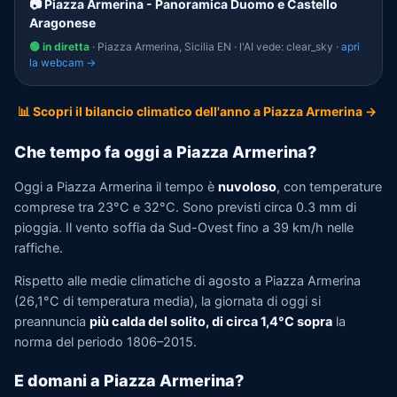
📷 Piazza Armerina - Panoramica Duomo e Castello
Aragonese
🟢 in diretta
· Piazza Armerina, Sicilia EN · l'AI vede: clear_sky ·
apri
la webcam →
📊 Scopri il bilancio climatico dell'anno a Piazza Armerina →
Che tempo fa oggi a Piazza Armerina?
Oggi a Piazza Armerina il tempo è
nuvoloso
, con temperature
comprese tra 23°C e 32°C. Sono previsti circa 0.3 mm di
pioggia. Il vento soffia da Sud-Ovest fino a 39 km/h nelle
raffiche.
Rispetto alle medie climatiche di agosto a Piazza Armerina
(26,1°C di temperatura media), la giornata di oggi si
preannuncia
più calda del solito, di circa 1,4°C sopra
la
norma del periodo 1806–2015.
E domani a Piazza Armerina?