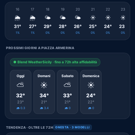
16
17
18
19
20
21
22
23
🌦️
🌦️
🌤️
🌤️
🌤️
☀️
☀️
☀️
31°
27°
29°
28°
26°
25°
24°
23°
1%
1%
0%
0%
0%
0%
0%
0%
PROSSIMI GIORNI A PIAZZA ARMERINA
● Blend WeatherSicily · fino a 72h alta affidabilità
Oggi
Domani
Sabato
Domenica
⛅
☀️
⛅
☀️
32°
34°
33°
24°
23°
21°
21°
22°
🌧️ 0.3
🌧️ 3.4
🌧️ 0
🌧️ 0
TENDENZA · OLTRE LE 72H
ONESTA · 3 MODELLI