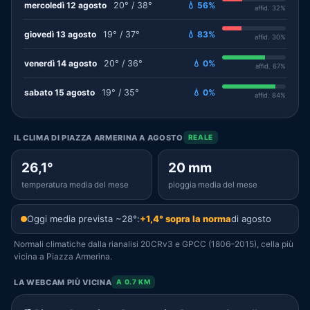
mercoledì 12 agosto
20° / 38°
💧 56%
affid. 32%
giovedì 13 agosto
19° / 37°
💧 83%
affid. 30%
venerdì 14 agosto
20° / 36°
💧 0%
affid. 67%
sabato 15 agosto
19° / 35°
💧 0%
affid. 84%
IL CLIMA DI PIAZZA ARMERINA A AGOSTO
REALE
26,1°
20 mm
temperatura media del mese
pioggia media del mese
Oggi media prevista ~28°:
+1,4° sopra la norma
di agosto
Normali climatiche dalla rianalisi 20CRv3 e GPCC (1806–2015), cella più
vicina a Piazza Armerina.
LA WEBCAM PIÙ VICINA
A 0.7 KM