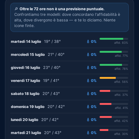
🔎
Oltre le 72 ore non è una previsione puntuale.
Confrontiamo tre modelli: dove concordano l'affidabilità è
alta, dove divergono è bassa — e te lo diciamo. Niente
icone finte.
martedì 14 luglio
19° / 38°
💧 0%
affid. 83%
mercoledì 15 luglio
21° / 40°
💧 0%
affid. 77%
giovedì 16 luglio
23° / 40°
💧 0%
affid. 78%
venerdì 17 luglio
19° / 41°
💧 0%
affid. 56%
sabato 18 luglio
20° / 43°
💧 0%
affid. 37%
domenica 19 luglio
20° / 42°
💧 0%
affid. 41%
lunedì 20 luglio
20° / 42°
💧 0%
affid. 42%
martedì 21 luglio
20° / 43°
💧 0%
affid. 30%