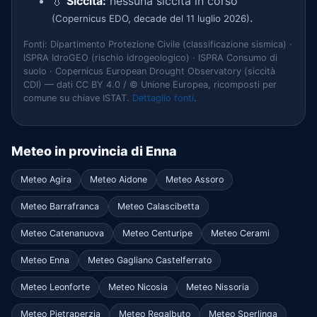
💧
Siccità:
nessuna siccità in corso
.
(Copernicus EDO, decade del 11 luglio 2026)
Fonti: Dipartimento Protezione Civile (classificazione sismica) ·
ISPRA IdroGEO (rischio idrogeologico) · ISPRA Consumo di
suolo · Copernicus European Drought Observatory (siccità
CDI) — dati CC BY 4.0 / © Unione Europea, ricomposti per
comune su chiave ISTAT.
Dettaglio fonti
.
Meteo in provincia di Enna
Meteo Agira
Meteo Aidone
Meteo Assoro
Meteo Barrafranca
Meteo Calascibetta
Meteo Catenanuova
Meteo Centuripe
Meteo Cerami
Meteo Enna
Meteo Gagliano Castelferrato
Meteo Leonforte
Meteo Nicosia
Meteo Nissoria
Meteo Pietraperzia
Meteo Regalbuto
Meteo Sperlinga