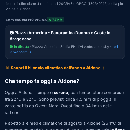
Normali climatiche dalla rianalisi 20CRv3 e GPCC (1806–2015), cella più
vicina a Aidone.
LA WEBCAM PIÙ VICINA
A 7.7 KM
📷 Piazza Armerina - Panoramica Duomo e Castello
Aragonese
🟢 in diretta
· Piazza Armerina, Sicilia EN · l'AI vede: clear_sky ·
apri
la webcam →
📊 Scopri il bilancio climatico dell'anno a Aidone →
Che tempo fa oggi a Aidone?
Oggi a Aidone il tempo è
sereno
, con temperature comprese
tra 22°C e 32°C. Sono previsti circa 4.5 mm di pioggia. Il
vento soffia da Ovest-Nord-Ovest fino a 34 km/h nelle
raffiche.
Rispetto alle medie climatiche di agosto a Aidone (26,1°C di