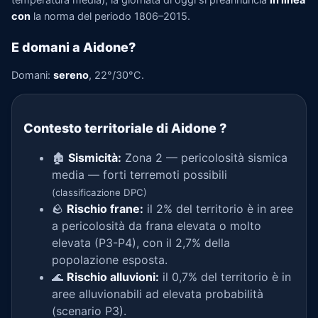
temperatura media), la giornata di oggi si preannuncia
in linea
con
la norma del periodo 1806–2015.
E domani a Aidone?
Domani:
sereno
, 22°/30°C.
Contesto territoriale di Aidone
?
🏚️
Sismicità:
Zona 2 — pericolosità sismica
media — forti terremoti possibili
(classificazione DPC)
🪨
Rischio frane:
il 2% del territorio è in aree
a pericolosità da frana elevata o molto
elevata (P3-P4), con il 2,7% della
popolazione esposta.
🌊
Rischio alluvioni:
il 0,7% del territorio è in
aree alluvionabili ad elevata probabilità
(scenario P3).