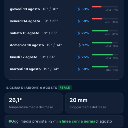
giovedì 13 agosto
18° / 36°
💧 53%
affid. 37%
venerdì 14 agosto
19° / 35°
💧 58%
affid. 39%
sabato 15 agosto
18° / 35°
💧 22%
affid. 62%
domenica 16 agosto
19° / 34°
💧 17%
affid. 76%
lunedì 17 agosto
19° / 34°
💧 25%
affid. 79%
martedì 18 agosto
19° / 34°
💧 50%
affid. 61%
IL CLIMA DI AIDONE A AGOSTO
REALE
26,1°
20 mm
temperatura media del mese
pioggia media del mese
Oggi media prevista ~27°:
in linea con la norma
di agosto