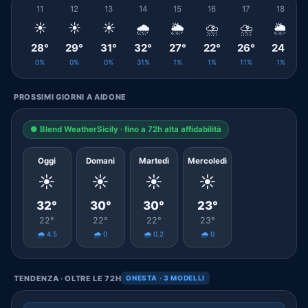
11
12
13
14
15
16
17
18
☀️
☀️
☀️
🌧️
🌦️
⛈️
⛈️
🌦️
28°
29°
31°
32°
27°
22°
26°
24°
0%
0%
0%
31%
1%
1%
11%
1%
PROSSIMI GIORNI A AIDONE
● Blend WeatherSicily · fino a 72h alta affidabilità
Oggi
Domani
Martedì
Mercoledì
☀️
☀️
☀️
☀️
32°
30°
30°
23°
22°
22°
22°
23°
🌧️ 4.5
🌧️ 0
🌧️ 0.2
🌧️ 0
TENDENZA · OLTRE LE 72H
ONESTA · 3 MODELLI