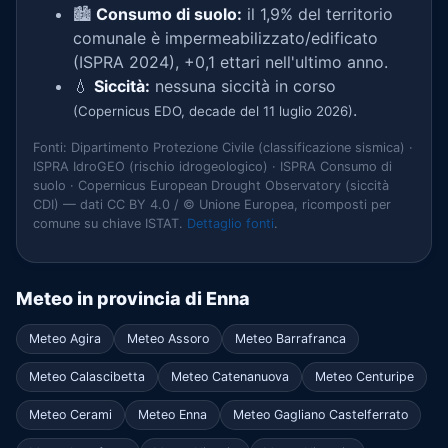
🏙️
Consumo di suolo:
il 1,9% del territorio
comunale è impermeabilizzato/edificato
(ISPRA 2024), +0,1 ettari nell'ultimo anno.
💧
Siccità:
nessuna siccità in corso
.
(Copernicus EDO, decade del 11 luglio 2026)
Fonti: Dipartimento Protezione Civile (classificazione sismica) ·
ISPRA IdroGEO (rischio idrogeologico) · ISPRA Consumo di
suolo · Copernicus European Drought Observatory (siccità
CDI) — dati CC BY 4.0 / © Unione Europea, ricomposti per
comune su chiave ISTAT.
Dettaglio fonti
.
Meteo in provincia di Enna
Meteo Agira
Meteo Assoro
Meteo Barrafranca
Meteo Calascibetta
Meteo Catenanuova
Meteo Centuripe
Meteo Cerami
Meteo Enna
Meteo Gagliano Castelferrato