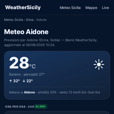
WeatherSicily
Meteo Sicilia
Mappe
Live
Meteo Sicilia
›
Enna
›
Aidone
Meteo Aidone
Previsioni per Aidone (Enna, Sicilia) — Blend WeatherSicily,
aggiornate al 09/08/2026 10:24.
28
☀️
°C
Sereno · percepiti 27°
↑ 32° ↓ 22°
Adesso a
Aidone
· umidità 33% · vento 12 km/h Est-Sud-Est
ORA PER ORA · 24H
BLEND