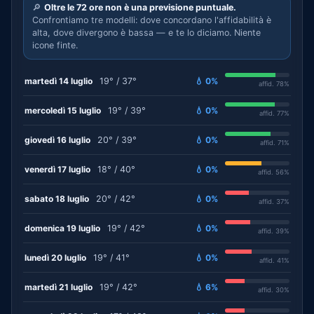
🔎
Oltre le 72 ore non è una previsione puntuale.
Confrontiamo tre modelli: dove concordano l'affidabilità è
alta, dove divergono è bassa — e te lo diciamo. Niente
icone finte.
martedì 14 luglio
19° / 37°
💧 0%
affid. 78%
mercoledì 15 luglio
19° / 39°
💧 0%
affid. 77%
giovedì 16 luglio
20° / 39°
💧 0%
affid. 71%
venerdì 17 luglio
18° / 40°
💧 0%
affid. 56%
sabato 18 luglio
20° / 42°
💧 0%
affid. 37%
domenica 19 luglio
19° / 42°
💧 0%
affid. 39%
lunedì 20 luglio
19° / 41°
💧 0%
affid. 41%
martedì 21 luglio
19° / 42°
💧 6%
affid. 30%