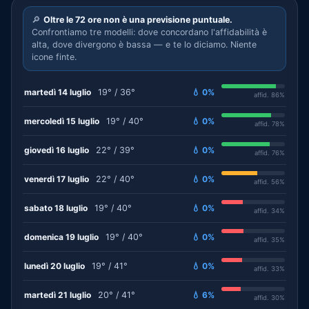
🔎
Oltre le 72 ore non è una previsione puntuale.
Confrontiamo tre modelli: dove concordano l'affidabilità è
alta, dove divergono è bassa — e te lo diciamo. Niente
icone finte.
martedì 14 luglio
19° / 36°
💧 0%
affid. 86%
mercoledì 15 luglio
19° / 40°
💧 0%
affid. 78%
giovedì 16 luglio
22° / 39°
💧 0%
affid. 76%
venerdì 17 luglio
22° / 40°
💧 0%
affid. 56%
sabato 18 luglio
19° / 40°
💧 0%
affid. 34%
domenica 19 luglio
19° / 40°
💧 0%
affid. 35%
lunedì 20 luglio
19° / 41°
💧 0%
affid. 33%
martedì 21 luglio
20° / 41°
💧 6%
affid. 30%