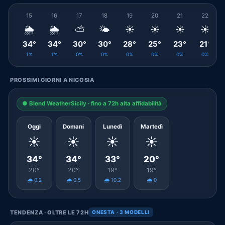
15
16
17
18
19
20
21
22
🌦️
🌦️
⛅
🌤️
☀️
☀️
☀️
☀️
34°
34°
30°
30°
28°
25°
23°
21°
1%
1%
0%
0%
0%
0%
0%
0%
PROSSIMI GIORNI A NICOSIA
● Blend WeatherSicily · fino a 72h alta affidabilità
Oggi
Domani
Lunedì
Martedì
☀️
☀️
☀️
☀️
34°
34°
33°
20°
20°
20°
19°
19°
🌧️ 0.2
🌧️ 0.5
🌧️ 10.2
🌧️ 0
TENDENZA · OLTRE LE 72H
ONESTA · 3 MODELLI