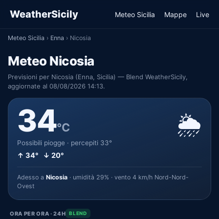
WeatherSicily
Meteo Sicilia
Mappe
Live
Meteo Sicilia
›
Enna
›
Nicosia
Meteo Nicosia
Previsioni per Nicosia (Enna, Sicilia) — Blend WeatherSicily,
aggiornate al 08/08/2026 14:13.
34
🌦️
°C
Possibili piogge · percepiti 33°
↑ 34° ↓ 20°
Adesso a
Nicosia
· umidità 29% · vento 4 km/h Nord-Nord-
Ovest
ORA PER ORA · 24H
BLEND