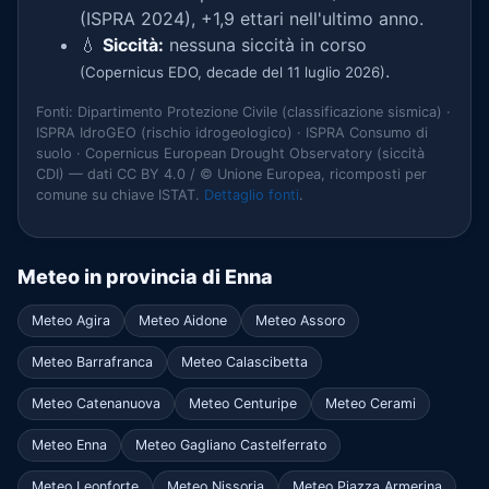
(ISPRA 2024), +1,9 ettari nell'ultimo anno.
💧
Siccità:
nessuna siccità in corso
.
(Copernicus EDO, decade del 11 luglio 2026)
Fonti: Dipartimento Protezione Civile (classificazione sismica) ·
ISPRA IdroGEO (rischio idrogeologico) · ISPRA Consumo di
suolo · Copernicus European Drought Observatory (siccità
CDI) — dati CC BY 4.0 / © Unione Europea, ricomposti per
comune su chiave ISTAT.
Dettaglio fonti
.
Meteo in provincia di Enna
Meteo Agira
Meteo Aidone
Meteo Assoro
Meteo Barrafranca
Meteo Calascibetta
Meteo Catenanuova
Meteo Centuripe
Meteo Cerami
Meteo Enna
Meteo Gagliano Castelferrato
Meteo Leonforte
Meteo Nissoria
Meteo Piazza Armerina