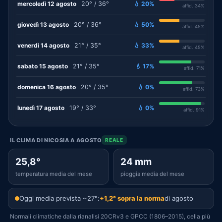
mercoledì 12 agosto
20° / 36°
💧 20%
affid. 34%
giovedì 13 agosto
20° / 36°
💧 50%
affid. 45%
venerdì 14 agosto
21° / 35°
💧 33%
affid. 45%
sabato 15 agosto
21° / 35°
💧 17%
affid. 71%
domenica 16 agosto
20° / 35°
💧 0%
affid. 73%
lunedì 17 agosto
19° / 33°
💧 0%
affid. 91%
IL CLIMA DI NICOSIA A AGOSTO
REALE
25,8°
24 mm
temperatura media del mese
pioggia media del mese
Oggi media prevista ~27°:
+1,2° sopra la norma
di agosto
Normali climatiche dalla rianalisi 20CRv3 e GPCC (1806–2015), cella più