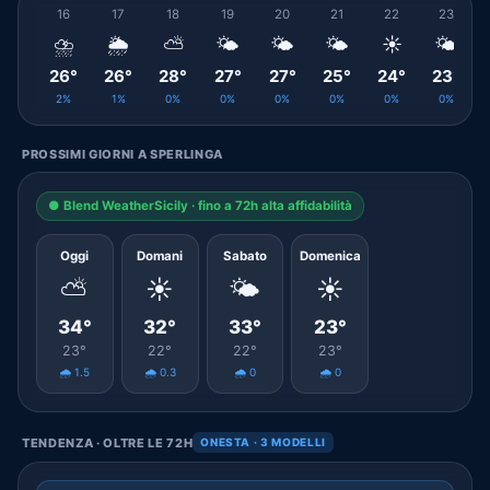
16
17
18
19
20
21
22
23
⛈️
🌦️
⛅
🌤️
🌤️
🌤️
☀️
🌤️
26°
26°
28°
27°
27°
25°
24°
23°
2%
1%
0%
0%
0%
0%
0%
0%
PROSSIMI GIORNI A SPERLINGA
● Blend WeatherSicily · fino a 72h alta affidabilità
Oggi
Domani
Sabato
Domenica
⛅
☀️
🌤️
☀️
34°
32°
33°
23°
23°
22°
22°
23°
🌧️ 1.5
🌧️ 0.3
🌧️ 0
🌧️ 0
TENDENZA · OLTRE LE 72H
ONESTA · 3 MODELLI