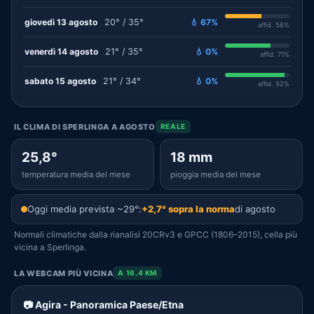
giovedì 13 agosto
20° / 35°
💧 67%
affid. 56%
venerdì 14 agosto
21° / 35°
💧 0%
affid. 71%
sabato 15 agosto
21° / 34°
💧 0%
affid. 92%
IL CLIMA DI SPERLINGA A AGOSTO
REALE
25,8°
18 mm
temperatura media del mese
pioggia media del mese
Oggi media prevista ~29°:
+2,7° sopra la norma
di agosto
Normali climatiche dalla rianalisi 20CRv3 e GPCC (1806–2015), cella più
vicina a Sperlinga.
LA WEBCAM PIÙ VICINA
A 16.4 KM
📷 Agira - Panoramica Paese/Etna