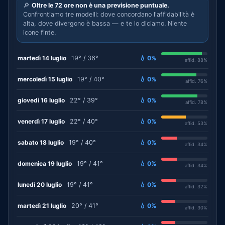
🔎
Oltre le 72 ore non è una previsione puntuale.
Confrontiamo tre modelli: dove concordano l'affidabilità è
alta, dove divergono è bassa — e te lo diciamo. Niente
icone finte.
martedì 14 luglio
19° / 36°
💧 0%
affid. 88%
mercoledì 15 luglio
19° / 40°
💧 0%
affid. 76%
giovedì 16 luglio
22° / 39°
💧 0%
affid. 78%
venerdì 17 luglio
22° / 40°
💧 0%
affid. 53%
sabato 18 luglio
19° / 40°
💧 0%
affid. 34%
domenica 19 luglio
19° / 41°
💧 0%
affid. 34%
lunedì 20 luglio
19° / 41°
💧 0%
affid. 32%
martedì 21 luglio
20° / 41°
💧 0%
affid. 30%