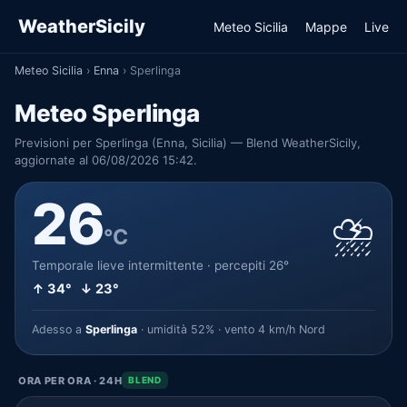
WeatherSicily
Meteo Sicilia
Mappe
Live
Meteo Sicilia
›
Enna
›
Sperlinga
Meteo Sperlinga
Previsioni per Sperlinga (Enna, Sicilia) — Blend WeatherSicily,
aggiornate al 06/08/2026 15:42.
26
⛈️
°C
Temporale lieve intermittente · percepiti 26°
↑ 34° ↓ 23°
Adesso a
Sperlinga
· umidità 52% · vento 4 km/h Nord
ORA PER ORA · 24H
BLEND