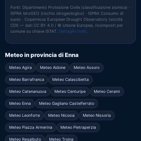
Fonti: Dipartimento Protezione Civile (classificazione sismica) ·
ISPRA IdroGEO (rischio idrogeologico) · ISPRA Consumo di
suolo · Copernicus European Drought Observatory (siccità
CDI) — dati CC BY 4.0 / © Unione Europea, ricomposti per
comune su chiave ISTAT.
Dettaglio fonti
.
Meteo in provincia di Enna
Meteo Agira
Meteo Aidone
Meteo Assoro
Meteo Barrafranca
Meteo Calascibetta
Meteo Catenanuova
Meteo Centuripe
Meteo Cerami
Meteo Enna
Meteo Gagliano Castelferrato
Meteo Leonforte
Meteo Nicosia
Meteo Nissoria
Meteo Piazza Armerina
Meteo Pietraperzia
Meteo Regalbuto
Meteo Troina