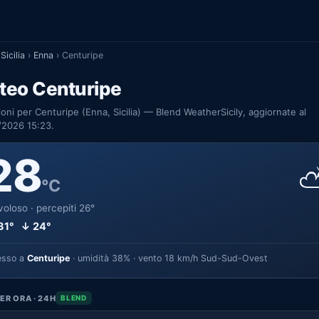
Sicilia
›
Enna
›
Centuripe
teo Centuripe
ioni per Centuripe (Enna, Sicilia) — Blend WeatherSicily, aggiornate al
/2026 15:23.
28
°C
oloso · percepiti 26°
31° ↓ 24°
esso a
Centuripe
· umidità 38% · vento 18 km/h Sud-Sud-Ovest
ER ORA · 24H
BLEND