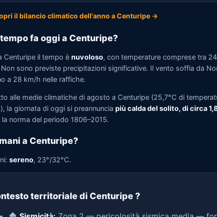
opri il bilancio climatico dell'anno a Centuripe →
tempo fa oggi a Centuripe?
a Centuripe il tempo è
nuvoloso
, con temperature comprese tra 2
Non sono previste precipitazioni significative. Il vento soffia da No
no a 28 km/h nelle raffiche.
tto alle medie climatiche di agosto a Centuripe (25,7°C di temperat
, la giornata di oggi si preannuncia
più calda del solito, di circa 1
la norma del periodo 1806–2015.
mani a Centuripe?
ni:
sereno
, 23°/32°C.
ntesto territoriale di Centuripe
?
🏚️
Sismicità:
Zona 2 — pericolosità sismica media — for