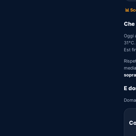
📊 Sc
Che 
Oggi 
31°C. 
Est fi
Rispe
media)
sopra
E do
Doma
Co