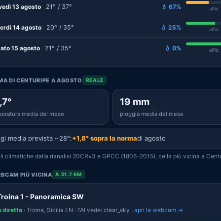
vedì 13 agosto
21° / 37°
💧 67%
affid
erdì 14 agosto
20° / 35°
💧 25%
affid
ato 15 agosto
21° / 35°
💧 0%
affid
IMA DI CENTURIPE A AGOSTO
REALE
,7°
19 mm
eratura media del mese
pioggia media del mese
gi media prevista ~28°:
+1,8° sopra la norma
di agosto
i climatiche dalla rianalisi 20CRv3 e GPCC (1806–2015), cella più vicina a Centu
BCAM PIÙ VICINA
A 21.7 KM
Troina 1 - Panoramica SW
n diretta
· Troina, Sicilia EN · l'AI vede: clear_sky ·
apri la webcam →