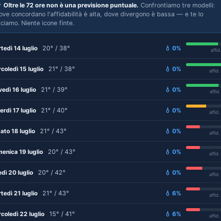

Oltre le 72 ore non è una previsione puntuale.
Confrontiamo tre modelli:
ove concordano l'affidabilità è alta, dove divergono è bassa — e te lo
iciamo. Niente icone finte.
tedì 14 luglio
20° / 38°
💧 0%
affid
coledì 15 luglio
21° / 38°
💧 0%
affid
vedì 16 luglio
21° / 39°
💧 0%
affid
erdì 17 luglio
21° / 40°
💧 0%
affid
ato 18 luglio
21° / 43°
💧 0%
affid
enica 19 luglio
20° / 43°
💧 0%
affid
edì 20 luglio
20° / 42°
💧 0%
affid
tedì 21 luglio
21° / 43°
💧 6%
affid
coledì 22 luglio
15° / 41°
💧 6%
affid