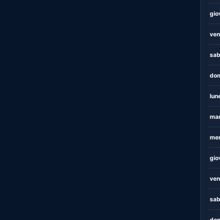
gio
ven
sab
dom
lun
mar
mer
gio
ven
sab
dom