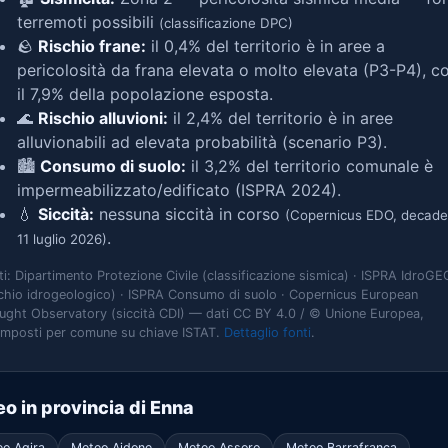
terremoti possibili
(classificazione DPC)
🪨
Rischio frane:
il 0,4% del territorio è in aree a
pericolosità da frana elevata o molto elevata (P3-P4), c
il 7,9% della popolazione esposta.
🌊
Rischio alluvioni:
il 2,4% del territorio è in aree
alluvionabili ad elevata probabilità (scenario P3).
🏙️
Consumo di suolo:
il 3,2% del territorio comunale è
impermeabilizzato/edificato (ISPRA 2024).
💧
Siccità:
nessuna siccità in corso
(Copernicus EDO, decade
.
11 luglio 2026)
ti: Dipartimento Protezione Civile (classificazione sismica) · ISPRA IdroGE
schio idrogeologico) · ISPRA Consumo di suolo · Copernicus European
ught Observatory (siccità CDI) — dati CC BY 4.0 / © Unione Europea,
omposti per comune su chiave ISTAT.
Dettaglio fonti
.
o in provincia di Enna
o Agira
Meteo Aidone
Meteo Assoro
Meteo Barrafranca