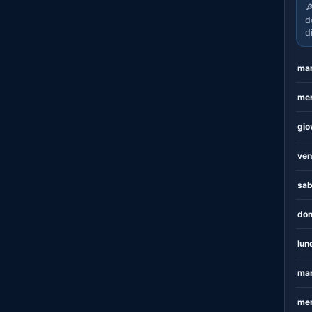

d
d
mar
mer
gio
ven
sab
dom
lun
mar
mer