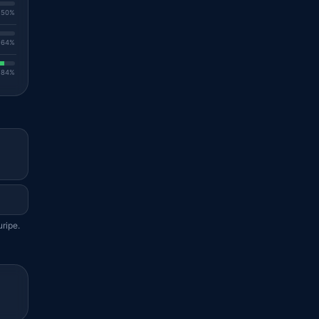
. 50%
. 64%
. 84%
ripe.