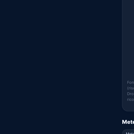
Fon
(ri
Dro
ric
Mete
Mete