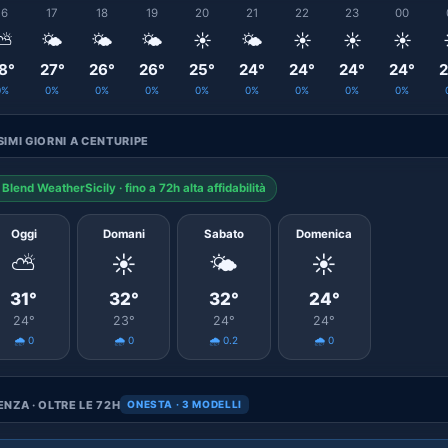
16
17
18
19
20
21
22
23
00
⛅
🌤️
🌤️
🌤️
☀️
🌤️
☀️
☀️
☀️
8°
27°
26°
26°
25°
24°
24°
24°
24°
2
0%
0%
0%
0%
0%
0%
0%
0%
0%
IMI GIORNI A CENTURIPE
Blend WeatherSicily · fino a 72h alta affidabilità
Oggi
Domani
Sabato
Domenica
⛅
☀️
🌤️
☀️
31°
32°
32°
24°
24°
23°
24°
24°
🌧️ 0
🌧️ 0
🌧️ 0.2
🌧️ 0
NZA · OLTRE LE 72H
ONESTA · 3 MODELLI