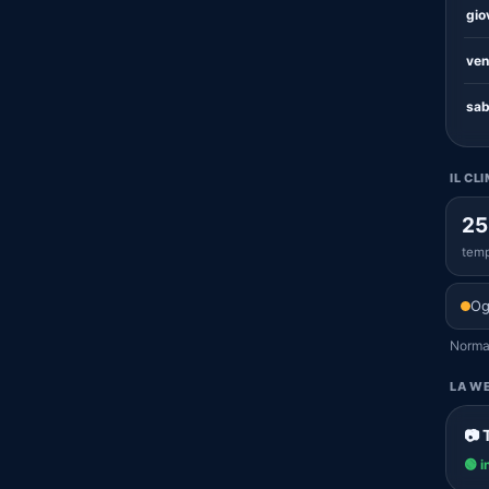
gio
ven
sab
IL CL
25
temp
Og
Normal
LA WE
📷 
🟢 i