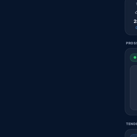
2
PROSS
● 
TENDE