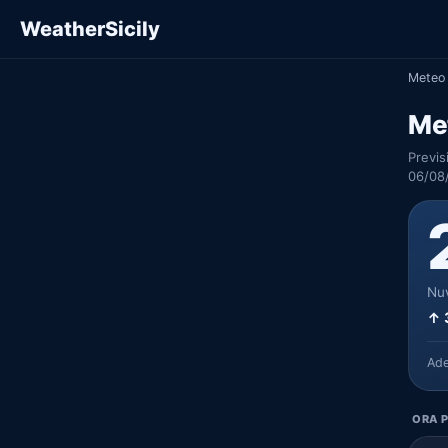
WeatherSicily
Meteo 
Me
Previs
06/08
Nuv
↑ 
Ad
ORA P