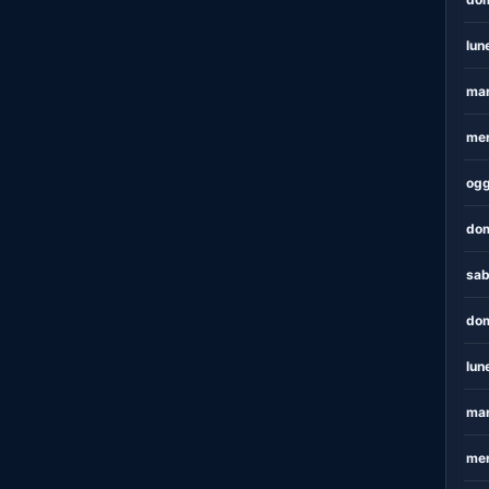
lun
mar
mer
ogg
dom
sab
dom
lun
mar
mer