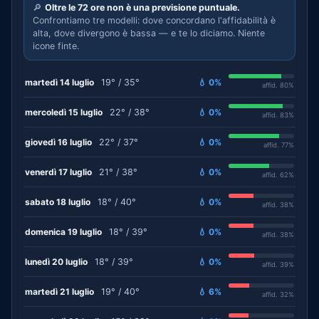
🔎
Oltre le 72 ore non è una previsione puntuale.
Confrontiamo tre modelli: dove concordano l'affidabilità è
alta, dove divergono è bassa — e te lo diciamo. Niente
icone finte.
martedì 14 luglio
19° / 35°
💧 0%
affid. 80%
mercoledì 15 luglio
22° / 38°
💧 0%
affid. 83%
giovedì 16 luglio
22° / 37°
💧 0%
affid. 77%
venerdì 17 luglio
21° / 38°
💧 0%
affid. 62%
sabato 18 luglio
18° / 40°
💧 0%
affid. 38%
domenica 19 luglio
18° / 39°
💧 0%
affid. 38%
lunedì 20 luglio
18° / 39°
💧 0%
affid. 39%
martedì 21 luglio
19° / 40°
💧 6%
affid. 32%