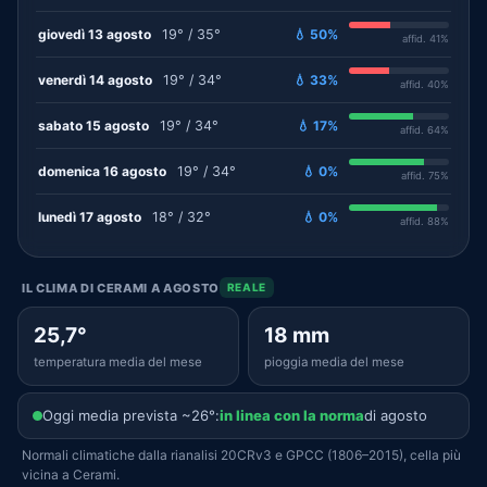
giovedì 13 agosto
19° / 35°
💧 50%
affid. 41%
venerdì 14 agosto
19° / 34°
💧 33%
affid. 40%
sabato 15 agosto
19° / 34°
💧 17%
affid. 64%
domenica 16 agosto
19° / 34°
💧 0%
affid. 75%
lunedì 17 agosto
18° / 32°
💧 0%
affid. 88%
IL CLIMA DI CERAMI A AGOSTO
REALE
25,7°
18 mm
temperatura media del mese
pioggia media del mese
Oggi media prevista ~26°:
in linea con la norma
di agosto
Normali climatiche dalla rianalisi 20CRv3 e GPCC (1806–2015), cella più
vicina a Cerami.