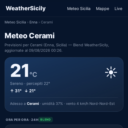
WeatherSicily
Meteo Sicilia
Mappe
Live
Meteo Sicilia
›
Enna
›
Cerami
Meteo Cerami
Previsioni per Cerami (Enna, Sicilia) — Blend WeatherSicily,
aggiornate al 09/08/2026 00:26.
21
☀️
°C
Sereno · percepiti 22°
↑ 31° ↓ 21°
Adesso a
Cerami
· umidità 37% · vento 4 km/h Nord-Nord-Est
ORA PER ORA · 24H
BLEND