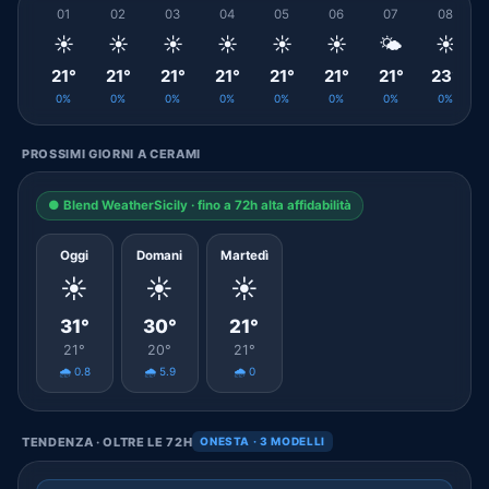
01
02
03
04
05
06
07
08
☀️
☀️
☀️
☀️
☀️
☀️
🌤️
☀️
21°
21°
21°
21°
21°
21°
21°
23°
0%
0%
0%
0%
0%
0%
0%
0%
PROSSIMI GIORNI A CERAMI
● Blend WeatherSicily · fino a 72h alta affidabilità
Oggi
Domani
Martedì
☀️
☀️
☀️
31°
30°
21°
21°
20°
21°
🌧️ 0.8
🌧️ 5.9
🌧️ 0
TENDENZA · OLTRE LE 72H
ONESTA · 3 MODELLI