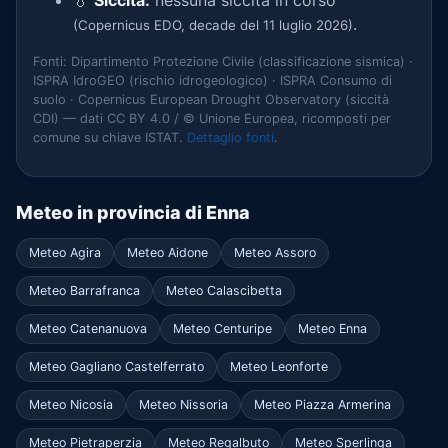
💧
Siccità:
nessuna siccità in corso
.
(Copernicus EDO, decade del 11 luglio 2026)
Fonti: Dipartimento Protezione Civile (classificazione sismica) ·
ISPRA IdroGEO (rischio idrogeologico) · ISPRA Consumo di
suolo · Copernicus European Drought Observatory (siccità
CDI) — dati CC BY 4.0 / © Unione Europea, ricomposti per
comune su chiave ISTAT.
Dettaglio fonti
.
Meteo in provincia di Enna
Meteo Agira
Meteo Aidone
Meteo Assoro
Meteo Barrafranca
Meteo Calascibetta
Meteo Catenanuova
Meteo Centuripe
Meteo Enna
Meteo Gagliano Castelferrato
Meteo Leonforte
Meteo Nicosia
Meteo Nissoria
Meteo Piazza Armerina
Meteo Pietraperzia
Meteo Regalbuto
Meteo Sperlinga