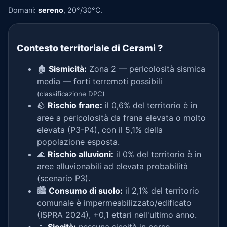
Domani:
sereno
, 20°/30°C.
Contesto territoriale di Cerami
?
🏚️
Sismicità:
Zona 2 — pericolosità sismica
media — forti terremoti possibili
(classificazione DPC)
🪨
Rischio frane:
il 0,6% del territorio è in
aree a pericolosità da frana elevata o molto
elevata (P3-P4), con il 5,1% della
popolazione esposta.
🌊
Rischio alluvioni:
il 0% del territorio è in
aree alluvionabili ad elevata probabilità
(scenario P3).
🏙️
Consumo di suolo:
il 2,1% del territorio
comunale è impermeabilizzato/edificato
(ISPRA 2024), +0,1 ettari nell'ultimo anno.