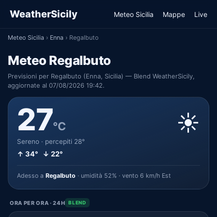
WeatherSicily
Meteo Sicilia
Mappe
Live
Meteo Sicilia
›
Enna
›
Regalbuto
Meteo Regalbuto
Previsioni per Regalbuto (Enna, Sicilia) — Blend WeatherSicily,
aggiornate al 07/08/2026 19:42.
27
☀️
°C
Sereno · percepiti 28°
↑ 34° ↓ 22°
Adesso a
Regalbuto
· umidità 52% · vento 6 km/h Est
ORA PER ORA · 24H
BLEND