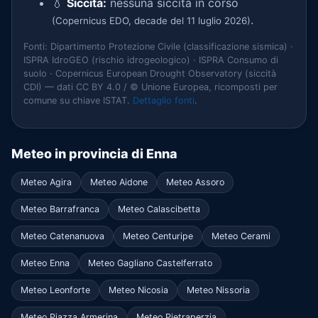
💧
Siccità:
nessuna siccità in corso
.
(Copernicus EDO, decade del 11 luglio 2026)
Fonti: Dipartimento Protezione Civile (classificazione sismica) ·
ISPRA IdroGEO (rischio idrogeologico) · ISPRA Consumo di
suolo · Copernicus European Drought Observatory (siccità
CDI) — dati CC BY 4.0 / © Unione Europea, ricomposti per
comune su chiave ISTAT.
Dettaglio fonti
.
Meteo in provincia di Enna
Meteo Agira
Meteo Aidone
Meteo Assoro
Meteo Barrafranca
Meteo Calascibetta
Meteo Catenanuova
Meteo Centuripe
Meteo Cerami
Meteo Enna
Meteo Gagliano Castelferrato
Meteo Leonforte
Meteo Nicosia
Meteo Nissoria
Meteo Piazza Armerina
Meteo Pietraperzia