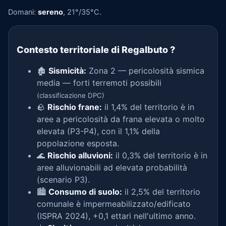
Domani:
sereno
, 21°/35°C.
Contesto territoriale di Regalbuto
?
🏚️
Sismicità:
Zona 2 — pericolosità sismica
media — forti terremoti possibili
(classificazione DPC)
🪨
Rischio frane:
il 1,4% del territorio è in
aree a pericolosità da frana elevata o molto
elevata (P3-P4), con il 1,1% della
popolazione esposta.
🌊
Rischio alluvioni:
il 0,3% del territorio è in
aree alluvionabili ad elevata probabilità
(scenario P3).
🏙️
Consumo di suolo:
il 2,5% del territorio
comunale è impermeabilizzato/edificato
(ISPRA 2024), +0,1 ettari nell'ultimo anno.