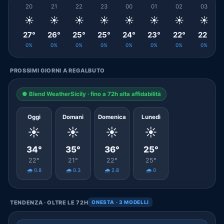
20
21
22
23
00
01
02
03
☀️
☀️
☀️
☀️
☀️
☀️
☀️
☀️
27°
26°
25°
25°
24°
23°
22°
22°
0%
0%
0%
0%
0%
0%
0%
0%
PROSSIMI GIORNI A REGALBUTO
● Blend WeatherSicily · fino a 72h alta affidabilità
Oggi
Domani
Domenica
Lunedì
☀️
☀️
☀️
☀️
34°
35°
36°
25°
22°
21°
22°
25°
🌧️ 0.8
🌧️ 0.3
🌧️ 2.8
🌧️ 0
TENDENZA · OLTRE LE 72H
ONESTA · 3 MODELLI