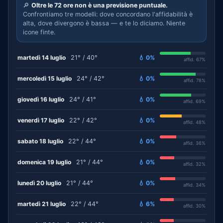
🔎
Oltre le 72 ore non è una previsione puntuale.
Confrontiamo tre modelli: dove concordano l'affidabilità è
alta, dove divergono è bassa — e te lo diciamo. Niente
icone finte.
martedì 14 luglio
21° / 40°
💧 0%
affid. 67%
mercoledì 15 luglio
24° / 42°
💧 0%
affid. 78%
giovedì 16 luglio
24° / 41°
💧 0%
affid. 69%
venerdì 17 luglio
22° / 42°
💧 0%
affid. 48%
sabato 18 luglio
22° / 44°
💧 0%
affid. 36%
domenica 19 luglio
21° / 44°
💧 0%
affid. 32%
lunedì 20 luglio
21° / 44°
💧 0%
affid. 34%
martedì 21 luglio
22° / 44°
💧 6%
affid. 30%