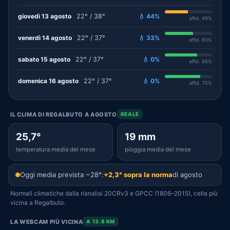
giovedì 13 agosto
22° / 38°
💧 44%
affid. 49%
venerdì 14 agosto
22° / 37°
💧 33%
affid. 60%
sabato 15 agosto
22° / 37°
💧 0%
affid. 68%
domenica 16 agosto
22° / 37°
💧 0%
affid. 75%
IL CLIMA DI REGALBUTO A AGOSTO
REALE
25,7°
19 mm
temperatura media del mese
pioggia media del mese
Oggi media prevista ~28°:
+2,3° sopra la norma
di agosto
Normali climatiche dalla rianalisi 20CRv3 e GPCC (1806–2015), cella più
vicina a Regalbuto.
LA WEBCAM PIÙ VICINA
A 13.8 KM