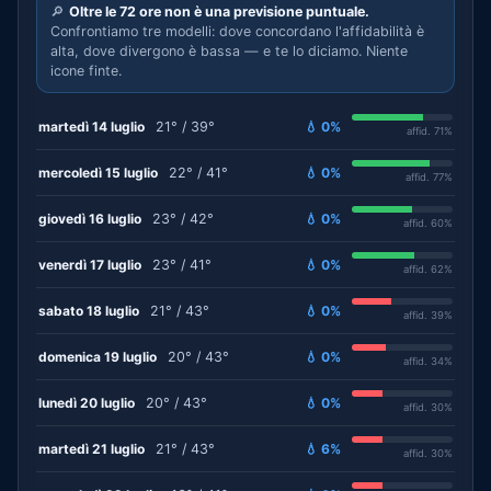
🔎
Oltre le 72 ore non è una previsione puntuale.
Confrontiamo tre modelli: dove concordano l'affidabilità è
alta, dove divergono è bassa — e te lo diciamo. Niente
icone finte.
martedì 14 luglio
21° / 39°
💧 0%
affid. 71%
mercoledì 15 luglio
22° / 41°
💧 0%
affid. 77%
giovedì 16 luglio
23° / 42°
💧 0%
affid. 60%
venerdì 17 luglio
23° / 41°
💧 0%
affid. 62%
sabato 18 luglio
21° / 43°
💧 0%
affid. 39%
domenica 19 luglio
20° / 43°
💧 0%
affid. 34%
lunedì 20 luglio
20° / 43°
💧 0%
affid. 30%
martedì 21 luglio
21° / 43°
💧 6%
affid. 30%