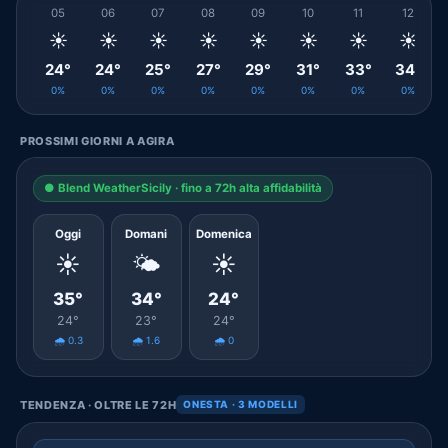
05
06
07
08
09
10
11
12
☀️
☀️
☀️
☀️
☀️
☀️
☀️
☀️
24°
24°
25°
27°
29°
31°
33°
34°
0%
0%
0%
0%
0%
0%
0%
0%
PROSSIMI GIORNI A AGIRA
● Blend WeatherSicily · fino a 72h alta affidabilità
Oggi
Domani
Domenica
☀️
🌤️
☀️
35°
34°
24°
24°
23°
24°
🌧️ 0.3
🌧️ 1.6
🌧️ 0
TENDENZA · OLTRE LE 72H
ONESTA · 3 MODELLI