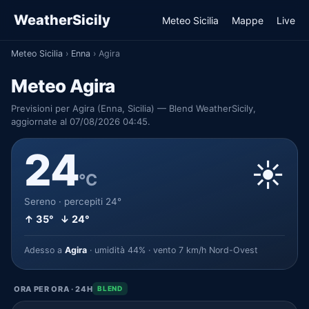
WeatherSicily
Meteo Sicilia
Mappe
Live
Meteo Sicilia
›
Enna
›
Agira
Meteo Agira
Previsioni per Agira (Enna, Sicilia) — Blend WeatherSicily,
aggiornate al 07/08/2026 04:45.
24
☀️
°C
Sereno · percepiti 24°
↑ 35° ↓ 24°
Adesso a
Agira
· umidità 44% · vento 7 km/h Nord-Ovest
ORA PER ORA · 24H
BLEND