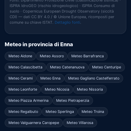
Fonti: Dipartimento Protezione Civile (classificazione sismica) ·
ISPRA IdroGEO (rischio idrogeologico) · ISPRA Consumo di
suolo · Copernicus European Drought Observatory (siccità
CDI) — dati CC BY 4.0 / © Unione Europea, ricomposti per
comune su chiave ISTAT.
Dettaglio fonti
.
Meteo in provincia di Enna
Meteo Aidone
Meteo Assoro
Meteo Barrafranca
Meteo Calascibetta
Meteo Catenanuova
Meteo Centuripe
Meteo Cerami
Meteo Enna
Meteo Gagliano Castelferrato
Meteo Leonforte
Meteo Nicosia
Meteo Nissoria
Meteo Piazza Armerina
Meteo Pietraperzia
Meteo Regalbuto
Meteo Sperlinga
Meteo Troina
Meteo Valguarnera Caropepe
Meteo Villarosa