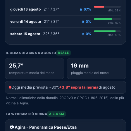
giovedì 13 agosto
21° / 37°
💧 67%
affid. 38%
venerdì 14 agosto
21° / 37°
💧 0%
affid. 67%
sabato 15 agosto
22° / 36°
💧 0%
affid. 80%
IL CLIMA DI AGIRA A AGOSTO
REALE
25,7°
19 mm
temperatura media del mese
pioggia media del mese
Oggi media prevista ~30°:
+3,8° sopra la norma
di agosto
Normali climatiche dalla rianalisi 20CRv3 e GPCC (1806–2015), cella più
vicina a Agira.
LA WEBCAM PIÙ VICINA
A 3.4 KM
📷 Agira - Panoramica Paese/Etna