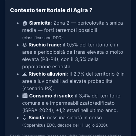
Contesto territoriale di Agira
?
🏚️
Sismicità:
Zona 2 — pericolosità sismica
media — forti terremoti possibili
(classificazione DPC)
🪨
Rischio frane:
il 0,5% del territorio è in
aree a pericolosità da frana elevata o molto
elevata (P3-P4), con il 3,5% della
popolazione esposta.
🌊
Rischio alluvioni:
il 2,7% del territorio è in
aree alluvionabili ad elevata probabilità
(scenario P3).
🏙️
Consumo di suolo:
il 3,4% del territorio
comunale è impermeabilizzato/edificato
(ISPRA 2024), +1,2 ettari nell'ultimo anno.
💧
Siccità:
nessuna siccità in corso
.
(Copernicus EDO, decade del 11 luglio 2026)