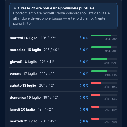
🔎
Oltre le 72 ore non è una previsione puntuale.
Confrontiamo tre modelli: dove concordano l'affidabilità è
alta, dove divergono è bassa — e te lo diciamo. Niente
icone finte.
martedì 14 luglio
20° / 37°
💧 0%
affid. 78%
mercoledì 15 luglio
21° / 40°
💧 0%
affid. 78%
giovedì 16 luglio
22° / 41°
💧 0%
affid. 62%
venerdì 17 luglio
21° / 41°
💧 0%
affid. 61%
sabato 18 luglio
20° / 42°
💧 0%
affid. 39%
domenica 19 luglio
19° / 42°
💧 0%
affid. 33%
lunedì 20 luglio
19° / 42°
💧 0%
affid. 30%
martedì 21 luglio
20° / 42°
💧 6%
affid. 30%