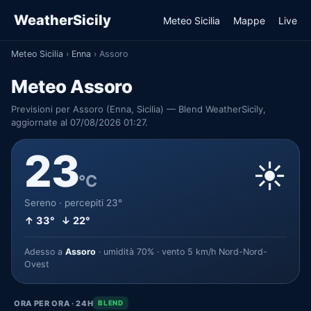
WeatherSicily
Meteo Sicilia
Mappe
Live
Meteo Sicilia
›
Enna
›
Assoro
Meteo Assoro
Previsioni per Assoro (Enna, Sicilia) — Blend WeatherSicily,
aggiornate al 07/08/2026 01:27.
23
☀️
°C
Sereno · percepiti 23°
↑ 33° ↓ 22°
Adesso a
Assoro
· umidità 70% · vento 5 km/h Nord-Nord-
Ovest
ORA PER ORA · 24H
BLEND