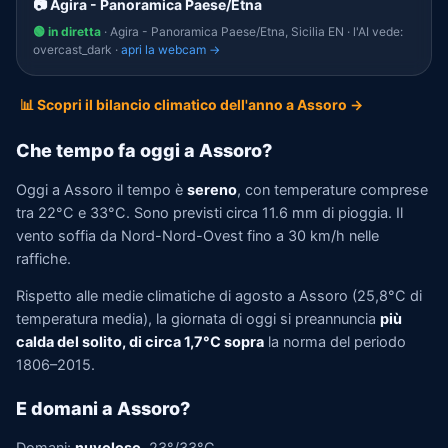
📷 Agira - Panoramica Paese/Etna
🟢 in diretta
· Agira - Panoramica Paese/Etna, Sicilia EN · l'AI vede:
overcast_dark ·
apri la webcam →
📊 Scopri il bilancio climatico dell'anno a Assoro →
Che tempo fa oggi a Assoro?
Oggi a Assoro il tempo è
sereno
, con temperature comprese
tra 22°C e 33°C. Sono previsti circa 11.6 mm di pioggia. Il
vento soffia da Nord-Nord-Ovest fino a 30 km/h nelle
raffiche.
Rispetto alle medie climatiche di agosto a Assoro (25,8°C di
temperatura media), la giornata di oggi si preannuncia
più
calda del solito, di circa 1,7°C sopra
la norma del periodo
1806–2015.
E domani a Assoro?
Domani:
nuvoloso
, 23°/33°C.