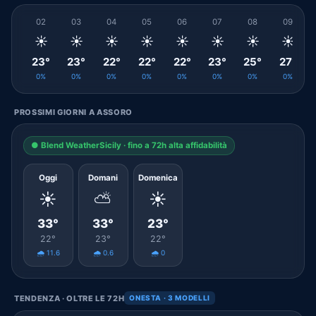
02
03
04
05
06
07
08
09
☀️
☀️
☀️
☀️
☀️
☀️
☀️
☀️
23°
23°
22°
22°
22°
23°
25°
27°
0%
0%
0%
0%
0%
0%
0%
0%
PROSSIMI GIORNI A ASSORO
● Blend WeatherSicily · fino a 72h alta affidabilità
Oggi
Domani
Domenica
☀️
⛅
☀️
33°
33°
23°
22°
23°
22°
🌧️ 11.6
🌧️ 0.6
🌧️ 0
TENDENZA · OLTRE LE 72H
ONESTA · 3 MODELLI