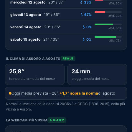
mercoledì 12 agosto
20° / 37°
💧 33%
affid. 30%
giovedì 13 agosto
19° / 36°
💧 67%
affid. 39%
venerdì 14 agosto
20° / 36°
💧 0%
affid. 68%
sabato 15 agosto
21° / 35°
💧 0%
affid. 79%
IL CLIMA DI ASSORO A AGOSTO
REALE
25,8°
24 mm
temperatura media del mese
pioggia media del mese
Oggi media prevista ~28°:
+1,7° sopra la norma
di agosto
Normali climatiche dalla rianalisi 20CRv3 e GPCC (1806–2015), cella più
vicina a Assoro.
LA WEBCAM PIÙ VICINA
A 6.4 KM