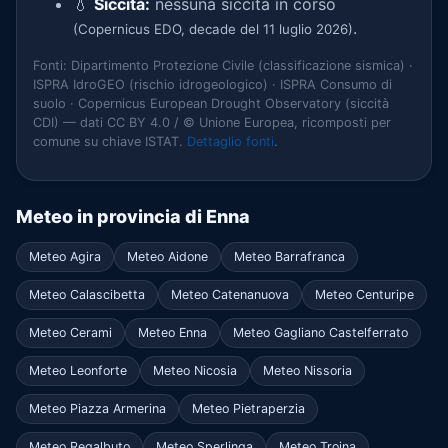
💧
Siccità:
nessuna siccità in corso
.
(Copernicus EDO, decade del 11 luglio 2026)
Fonti: Dipartimento Protezione Civile (classificazione sismica) ·
ISPRA IdroGEO (rischio idrogeologico) · ISPRA Consumo di
suolo · Copernicus European Drought Observatory (siccità
CDI) — dati CC BY 4.0 / © Unione Europea, ricomposti per
comune su chiave ISTAT.
Dettaglio fonti
.
Meteo in provincia di Enna
Meteo Agira
Meteo Aidone
Meteo Barrafranca
Meteo Calascibetta
Meteo Catenanuova
Meteo Centuripe
Meteo Cerami
Meteo Enna
Meteo Gagliano Castelferrato
Meteo Leonforte
Meteo Nicosia
Meteo Nissoria
Meteo Piazza Armerina
Meteo Pietraperzia
Meteo Regalbuto
Meteo Sperlinga
Meteo Troina