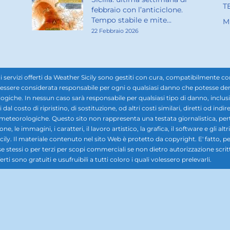
T
febbraio con l’anticiclone.
Tempo stabile e mite...
M
22 Febbraio 2026
rvizi offerti da Weather Sicily sono gestiti con cura, compatibilmente con i d
ssere considerata responsabile per ogni o qualsiasi danno che potesse derivar
ogiche. In nessun caso sarà responsabile per qualsiasi tipo di danno, inclusi, 
ti dal costo di ripristino, di sostituzione, od altri costi similari, diretti od in
i meteorologiche. Questo sito non rappresenta una testata giornalistica, pe
 le immagini, i caratteri, il lavoro artistico, la grafica, il software e gli altr
ily. Il materiale contenuto nel sito Web è protetto da copyright. E' fatto, pe
se stessi o per terzi per scopi commerciali se non dietro autorizzazione scrit
rti sono gratuiti e usufruibili a tutti coloro i quali volessero prelevarli.