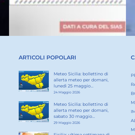
ARTICOLI POPOLARI
C
Meteo Sicilia: bollettino di
P
allerta meteo per domani,
R
lunedì 25 maggio...
24 Maggio 2026
B
M
Meteo Sicilia: bollettino di
allerta meteo per domani,
I
sabato 30 maggio...
A
29 Maggio 2026
M
Sicilia: ultima settimana di