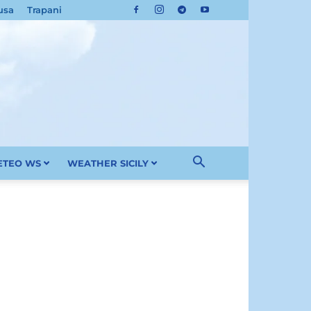
usa
Trapani
METEO WS
WEATHER SICILY