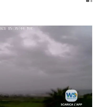
8
»
Weather
Sicily.it