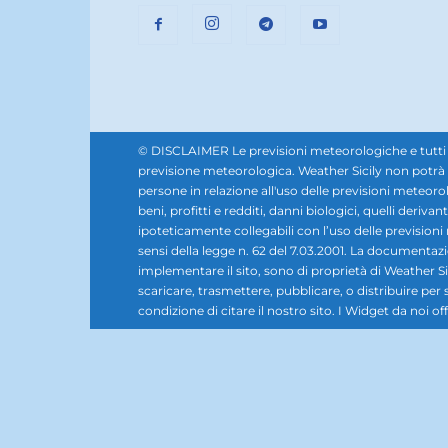
© DISCLAIMER Le previsioni meteorologiche e tutti i se
previsione meteorologica. Weather Sicily non potrà e
persone in relazione all'uso delle previsioni meteorol
beni, profitti e redditi, danni biologici, quelli derivan
ipoteticamente collegabili con l’uso delle prevision
sensi della legge n. 62 del 7.03.2001. La documentazione,
implementare il sito, sono di proprietà di Weather Sic
scaricare, trasmettere, pubblicare, o distribuire per 
condizione di citare il nostro sito. I Widget da noi offe