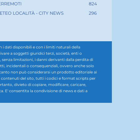
ERREMOTI
824
ETEO LOCALITÀ - CITY NEWS
296
ati disponibili e con i limiti naturali della
e a soggetti giuridici terzi, società, enti o
senza limitazioni, i danni derivanti dalla perdita di
diretti, incidentali o consequenziali, ovvero anche solo
rtanto non può considerarsi un prodotto editoriale ai
i contenuti del sito, tutti i codici e format scripts per
rtanto, divieto di copiare, modificare, caricare,
ta. E' consentita la condivisione di news e dati a