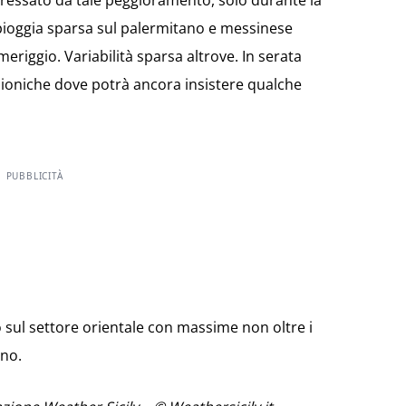
teressato da tale peggioramento, solo durante la
ioggia sparsa sul palermitano e messinese
meriggio. Variabilità sparsa altrove. In serata
 ioniche dove potrà ancora insistere qualche
PUBBLICITÀ
sul settore orientale con massime non oltre i
ano.