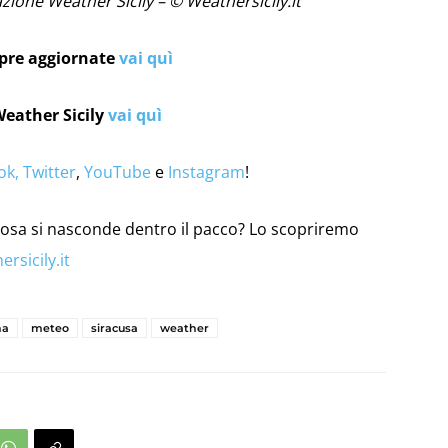
azione Weather Sicily – © Weathersicily.it
mpre aggiornate
vai quì
Weather Sicily
vai quì
ok,
Twitter
,
YouTube
e
Instagram
!
. Cosa si nasconde dentro il pacco? Lo scopriremo
rsicily.it
na
meteo
siracusa
weather