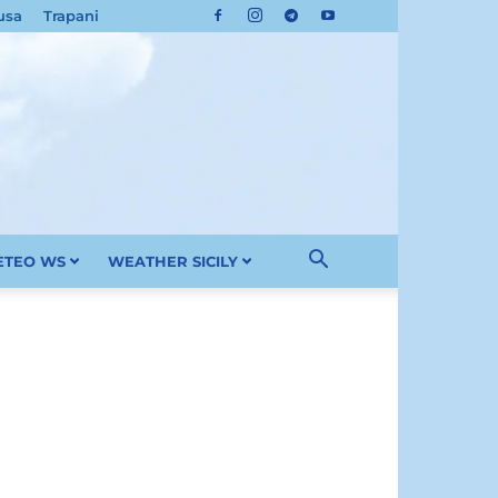
usa
Trapani
METEO WS
WEATHER SICILY