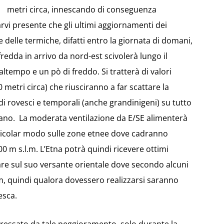
metri circa, innescando di conseguenza
farvi presente che gli ultimi aggiornamenti dei
 delle termiche, difatti entro la giornata di domani,
edda in arrivo da nord-est scivolerà lungo il
altempo e un pò di freddo. Si tratterà di valori
 metri circa) che riusciranno a far scattare la
 di rovesci e temporali (anche grandinigeni) su tutto
usano. La moderata ventilazione da E/SE alimenterà
articolar modo sulle zone etnee dove cadranno
00 m s.l.m. L’Etna potrà quindi ricevere ottimi
are sul suo versante orientale dove secondo alcuni
mm, quindi qualora dovessero realizzarsi saranno
esca.