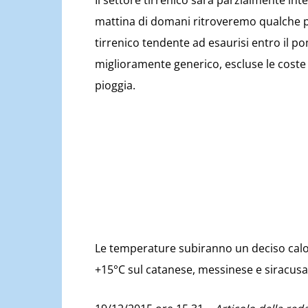
Il settore tirrenico sarà parzialmente in
mattina di domani ritroveremo qualche p
tirrenico tendente ad esaurisi entro il po
miglioramente generico, escluse le coste
pioggia.
Le temperature subiranno un deciso calo 
+15°C sul catanese, messinese e siracus