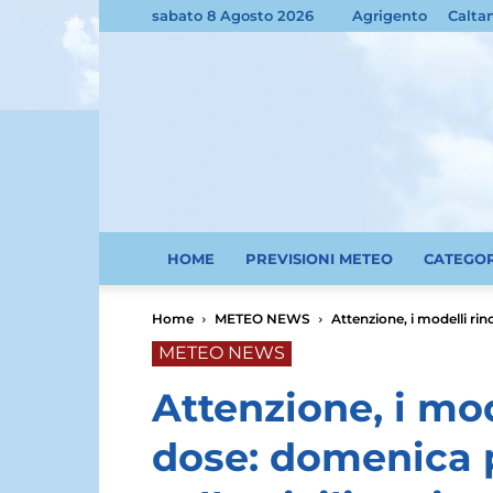
sabato 8 Agosto 2026
Agrigento
Calta
HOME
PREVISIONI METEO
CATEGO
Home
METEO NEWS
Attenzione, i modelli rin
METEO NEWS
Attenzione, i mod
dose: domenica 