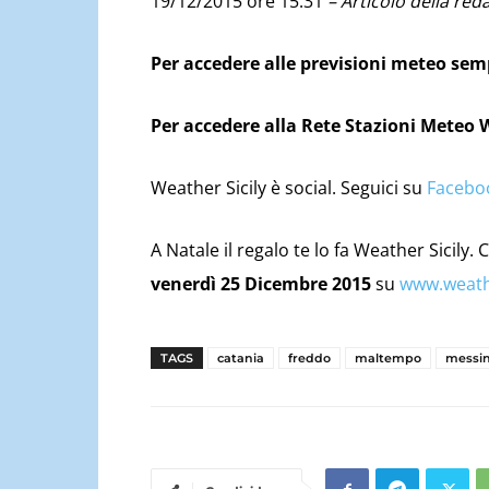
19/12/2015 ore 15.31
– Articolo della red
Per accedere alle previsioni meteo se
Per accedere alla Rete Stazioni Meteo 
Weather Sicily è social. Seguici su
Facebo
A
Natale‬
il regalo te lo fa Weather Sicily
venerdì 25 Dicembre 2015
su
www.weathe
TAGS
catania
freddo
maltempo
messi