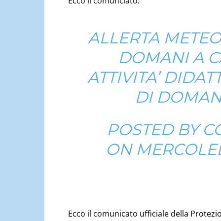
Ecco il comunciato:
ALLERTA METEO
DOMANI A C
ATTIVITA’ DIDA
DI DOMANI
POSTED BY
C
ON
MERCOLED
Ecco il comunicato ufficiale della Protezio