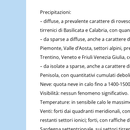
Precipitazioni:
– diffuse, a prevalente carattere di roves
tirrenici di Basilicata e Calabria, con qu
– da sparse a diffuse, anche a carattere 
Piemonte, Valle d’Aosta, settori alpini, p
Trentino, Veneto e Friuli Venezia Giulia, 
– da isolate a sparse, anche a carattere d
Penisola, con quantitativi cumulati deboli
Neve: quota neve in calo fino a 1400-1500 
Visibilità: nessun fenomeno significativo.
Temperature: in sensibile calo le massime
Venti: forti dai quadranti meridionali, con
restanti settori ionici; forti, con raffiche
Sardegna settentrionale, sui settori tirre