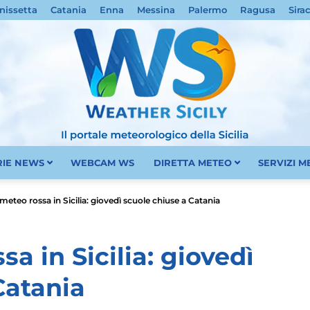
nissetta
Catania
Enna
Messina
Palermo
Ragusa
Sira
RIE NEWS
WEBCAM WS
DIRETTA METEO
SERVIZI 
Meteo
 meteo rossa in Sicilia: giovedì scuole chiuse a Catania
sa in Sicilia: giovedì
Catania
Sicilia