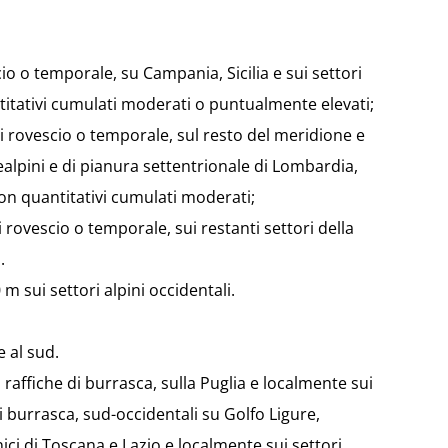
cio o temporale, su Campania, Sicilia e sui settori
antitativi cumulati moderati o puntualmente elevati;
di rovescio o temporale, sul resto del meridione e
realpini e di pianura settentrionale di Lombardia,
con quantitativi cumulati moderati;
i rovescio o temporale, sui restanti settori della
.
m sui settori alpini occidentali.
 al sud.
 raffiche di burrasca, sulla Puglia e localmente sui
 di burrasca, sud-occidentali su Golfo Ligure,
nici di Toscana e Lazio e localmente sui settori