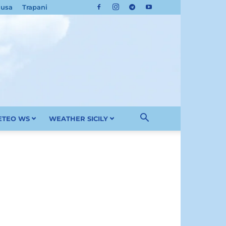
cusa
Trapani
METEO WS
WEATHER SICILY