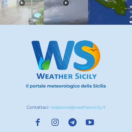
Contattaci:
redazione@weathersicily.it