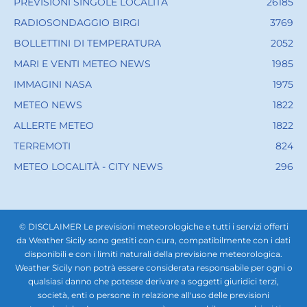
PREVISIONI SINGOLE LOCALITÀ
26185
RADIOSONDAGGIO BIRGI
3769
BOLLETTINI DI TEMPERATURA
2052
MARI E VENTI METEO NEWS
1985
IMMAGINI NASA
1975
METEO NEWS
1822
ALLERTE METEO
1822
TERREMOTI
824
METEO LOCALITÀ - CITY NEWS
296
© DISCLAIMER Le previsioni meteorologiche e tutti i servizi offerti
da Weather Sicily sono gestiti con cura, compatibilmente con i dati
disponibili e con i limiti naturali della previsione meteorologica.
Weather Sicily non potrà essere considerata responsabile per ogni o
qualsiasi danno che potesse derivare a soggetti giuridici terzi,
società, enti o persone in relazione all'uso delle previsioni