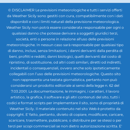
© DISCLAIMER Le previsioni meteorologiche e tutti i servizi offerti
da Weather Sicily sono gestiti con cura, compatibilmente con i dati
disponibili e con i limiti naturali della previsione meteorologica.
Weather Sicily non potrà essere considerata responsabile per ogni o
qualsiasi danno che potesse derivare a soggetti giuridici terzi,
società, enti o persone in relazione all'uso delle previsioni
meteorologiche. In nessun caso sarà responsabile per qualsiasi tipo
di danno, inclusi, senza limitazioni, i danni derivanti dalla perdita di
beni, profitti e redditi, danni biologici, quelli derivanti dal costo di
ripristino, di sostituzione, od altri costi similari, diretti od indiretti,
incidentali o consequenziali, ovvero anche solo ipoteticamente
collegabili con l’uso delle previsioni meteorologiche. Questo sito
non rappresenta una testata giornalistica, pertanto non può
considerarsi un prodotto editoriale ai sensi della legge n. 62 del
7.03.2001. La documentazione, le immagini, i caratteri, il lavoro
artistico, la grafica, il software e gli altri contenuti del sito, tutti i
codici e format scripts per implementare il sito, sono di proprietà di
Weather Sicily. Il materiale contenuto nel sito Web è protetto da
copyright. E' fatto, pertanto, divieto di copiare, modificare, caricare,
scaricare, trasmettere, pubblicare, o distribuire per se stessi o per
terzi per scopi commerciali se non dietro autorizzazione scritta. E'