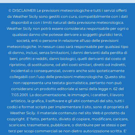
© DISCLAIMER Le previsioni meteorologiche e tutti i servizi offerti
da Weather Sicily sono gestiti con cura, compatibilmente con i dati
disponibili e con i limiti naturali della previsione meteorologica.
Weather Sicily non potrà essere considerata responsabile per ogni o
qualsiasi danno che potesse derivare a soggetti giuridici terzi,
società, enti o persone in relazione all'uso delle previsioni
meteorologiche. In nessun caso sarà responsabile per qualsiasi tipo
di danno, inclusi, senza limitazioni, i danni derivanti dalla perdita di
beni, profitti e redditi, danni biologici, quelli derivanti dal costo di
ripristino, di sostituzione, od altri costi similari, diretti od indiretti,
incidentali o consequenziali, ovvero anche solo ipoteticamente
collegabili con l’uso delle previsioni meteorologiche. Questo sito
non rappresenta una testata giornalistica, pertanto non può
considerarsi un prodotto editoriale ai sensi della legge n. 62 del
7.03.2001. La documentazione, le immagini, i caratteri, il lavoro
artistico, la grafica, il software e gli altri contenuti del sito, tutti i
codici e format scripts per implementare il sito, sono di proprietà di
Weather Sicily. Il materiale contenuto nel sito Web è protetto da
copyright. E' fatto, pertanto, divieto di copiare, modificare, caricare,
scaricare, trasmettere, pubblicare, o distribuire per se stessi o per
terzi per scopi commerciali se non dietro autorizzazione scritta. E'