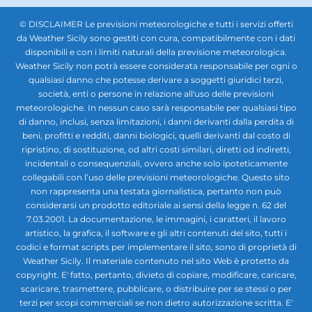
© DISCLAIMER Le previsioni meteorologiche e tutti i servizi offerti
da Weather Sicily sono gestiti con cura, compatibilmente con i dati
disponibili e con i limiti naturali della previsione meteorologica.
Weather Sicily non potrà essere considerata responsabile per ogni o
qualsiasi danno che potesse derivare a soggetti giuridici terzi,
società, enti o persone in relazione all'uso delle previsioni
meteorologiche. In nessun caso sarà responsabile per qualsiasi tipo
di danno, inclusi, senza limitazioni, i danni derivanti dalla perdita di
beni, profitti e redditi, danni biologici, quelli derivanti dal costo di
ripristino, di sostituzione, od altri costi similari, diretti od indiretti,
incidentali o consequenziali, ovvero anche solo ipoteticamente
collegabili con l’uso delle previsioni meteorologiche. Questo sito
non rappresenta una testata giornalistica, pertanto non può
considerarsi un prodotto editoriale ai sensi della legge n. 62 del
7.03.2001. La documentazione, le immagini, i caratteri, il lavoro
artistico, la grafica, il software e gli altri contenuti del sito, tutti i
codici e format scripts per implementare il sito, sono di proprietà di
Weather Sicily. Il materiale contenuto nel sito Web è protetto da
copyright. E' fatto, pertanto, divieto di copiare, modificare, caricare,
scaricare, trasmettere, pubblicare, o distribuire per se stessi o per
terzi per scopi commerciali se non dietro autorizzazione scritta. E'