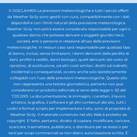
© DISCLAIMER Le previsioni meteorologiche e tutti i servizi offerti
da Weather Sicily sono gestiti con cura, compatibilmente con i dati
disponibili e con i limiti naturali della previsione meteorologica.
Weather Sicily non potrà essere considerata responsabile per ogni o
qualsiasi danno che potesse derivare a soggetti giuridici terzi,
società, enti o persone in relazione all'uso delle previsioni
meteorologiche. In nessun caso sarà responsabile per qualsiasi tipo
di danno, inclusi, senza limitazioni, i danni derivanti dalla perdita di
beni, profitti e redditi, danni biologici, quelli derivanti dal costo di
ripristino, di sostituzione, od altri costi similari, diretti od indiretti,
incidentali o consequenziali, ovvero anche solo ipoteticamente
collegabili con l’uso delle previsioni meteorologiche. Questo sito
non rappresenta una testata giornalistica, pertanto non può
considerarsi un prodotto editoriale ai sensi della legge n. 62 del
7.03.2001. La documentazione, le immagini, i caratteri, il lavoro
artistico, la grafica, il software e gli altri contenuti del sito, tutti i
codici e format scripts per implementare il sito, sono di proprietà di
Weather Sicily. Il materiale contenuto nel sito Web è protetto da
copyright. E' fatto, pertanto, divieto di copiare, modificare, caricare,
scaricare, trasmettere, pubblicare, o distribuire per se stessi o per
terzi per scopi commerciali se non dietro autorizzazione scritta. E'