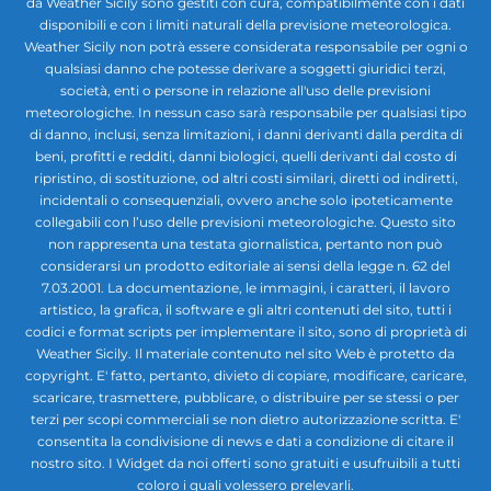
da Weather Sicily sono gestiti con cura, compatibilmente con i dati
disponibili e con i limiti naturali della previsione meteorologica.
Weather Sicily non potrà essere considerata responsabile per ogni o
qualsiasi danno che potesse derivare a soggetti giuridici terzi,
società, enti o persone in relazione all'uso delle previsioni
meteorologiche. In nessun caso sarà responsabile per qualsiasi tipo
di danno, inclusi, senza limitazioni, i danni derivanti dalla perdita di
beni, profitti e redditi, danni biologici, quelli derivanti dal costo di
ripristino, di sostituzione, od altri costi similari, diretti od indiretti,
incidentali o consequenziali, ovvero anche solo ipoteticamente
collegabili con l’uso delle previsioni meteorologiche. Questo sito
non rappresenta una testata giornalistica, pertanto non può
considerarsi un prodotto editoriale ai sensi della legge n. 62 del
7.03.2001. La documentazione, le immagini, i caratteri, il lavoro
artistico, la grafica, il software e gli altri contenuti del sito, tutti i
codici e format scripts per implementare il sito, sono di proprietà di
Weather Sicily. Il materiale contenuto nel sito Web è protetto da
copyright. E' fatto, pertanto, divieto di copiare, modificare, caricare,
scaricare, trasmettere, pubblicare, o distribuire per se stessi o per
terzi per scopi commerciali se non dietro autorizzazione scritta. E'
consentita la condivisione di news e dati a condizione di citare il
nostro sito. I Widget da noi offerti sono gratuiti e usufruibili a tutti
coloro i quali volessero prelevarli.