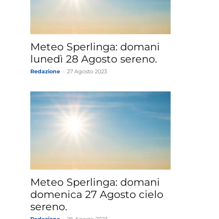
»
Meteo Sperlinga: domani
lunedì 28 Agosto sereno.
Redazione
-
27 Agosto 2023
Weather
Sicily.it
Meteo Sperlinga: domani
domenica 27 Agosto cielo
sereno.