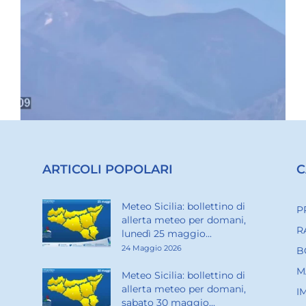
ARTICOLI POPOLARI
C
Meteo Sicilia: bollettino di
P
allerta meteo per domani,
R
lunedì 25 maggio...
24 Maggio 2026
B
M
Meteo Sicilia: bollettino di
allerta meteo per domani,
I
sabato 30 maggio...