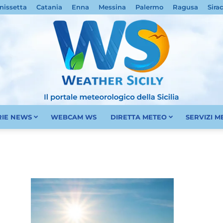
nissetta
Catania
Enna
Messina
Palermo
Ragusa
Sira
RIE NEWS
WEBCAM WS
DIRETTA METEO
SERVIZI 
Meteo
Sicilia