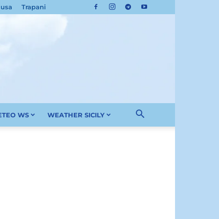
cusa
Trapani
METEO WS
WEATHER SICILY