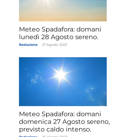
»
Meteo Spadafora: domani
lunedì 28 Agosto sereno.
Redazione
-
27 Agosto 2023
Weather
Sicily.it
Meteo Spadafora: domani
domenica 27 Agosto sereno,
previsto caldo intenso.