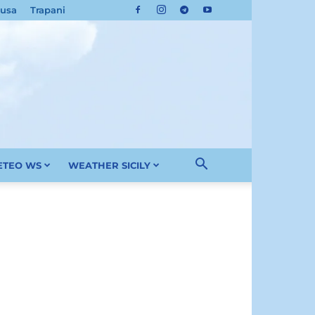
cusa
Trapani
METEO WS
WEATHER SICILY