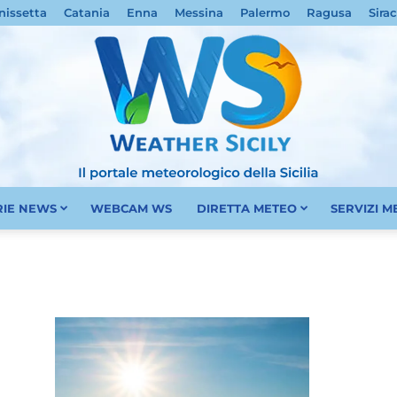
nissetta
Catania
Enna
Messina
Palermo
Ragusa
Sira
RIE NEWS
WEBCAM WS
DIRETTA METEO
SERVIZI 
Meteo
Sicilia