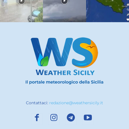
Contattaci:
redazione@weathersicily.it