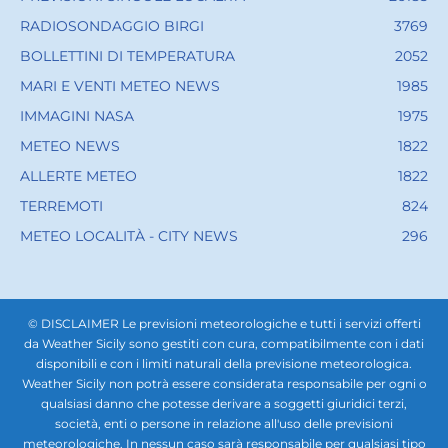
RADIOSONDAGGIO BIRGI
3769
BOLLETTINI DI TEMPERATURA
2052
MARI E VENTI METEO NEWS
1985
IMMAGINI NASA
1975
METEO NEWS
1822
ALLERTE METEO
1822
TERREMOTI
824
METEO LOCALITÀ - CITY NEWS
296
© DISCLAIMER Le previsioni meteorologiche e tutti i servizi offerti
da Weather Sicily sono gestiti con cura, compatibilmente con i dati
disponibili e con i limiti naturali della previsione meteorologica.
Weather Sicily non potrà essere considerata responsabile per ogni o
qualsiasi danno che potesse derivare a soggetti giuridici terzi,
società, enti o persone in relazione all'uso delle previsioni
meteorologiche. In nessun caso sarà responsabile per qualsiasi tipo