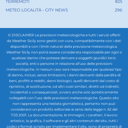
TERREMOTI
825
METEO LOCALITÀ - CITY NEWS
296
© DISCLAIMER Le previsioni meteorologiche e tutti i servizi offerti
da Weather Sicily sono gestiti con cura, compatibilmente con i dati
disponibili e con i limiti naturali della previsione meteorologica.
Weather Sicily non potrà essere considerata responsabile per ogni o
qualsiasi danno che potesse derivare a soggetti giuridici terzi,
società, enti o persone in relazione all'uso delle previsioni
meteorologiche. In nessun caso sarà responsabile per qualsiasi tipo
di danno, inclusi, senza limitazioni, i danni derivanti dalla perdita di
beni, profitti e redditi, danni biologici, quelli derivanti dal costo di
ripristino, di sostituzione, od altri costi similari, diretti od indiretti,
incidentali o consequenziali, ovvero anche solo ipoteticamente
collegabili con l’uso delle previsioni meteorologiche. Questo sito
non rappresenta una testata giornalistica, pertanto non può
considerarsi un prodotto editoriale ai sensi della legge n. 62 del
7.03.2001. La documentazione, le immagini, i caratteri, il lavoro
artistico, la grafica, il software e gli altri contenuti del sito, tutti i
codici e format scripts per implementare il sito, sono di proprietà di