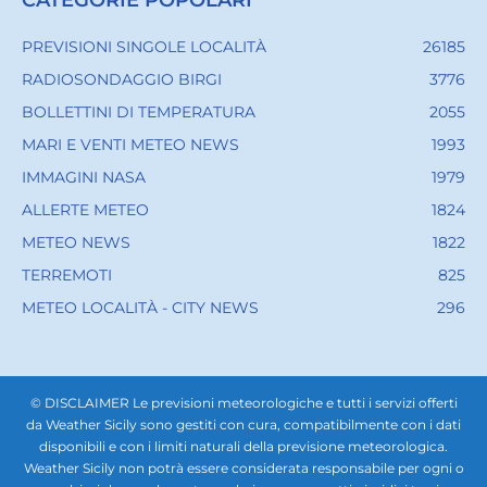
PREVISIONI SINGOLE LOCALITÀ
26185
RADIOSONDAGGIO BIRGI
3776
BOLLETTINI DI TEMPERATURA
2055
MARI E VENTI METEO NEWS
1993
IMMAGINI NASA
1979
ALLERTE METEO
1824
METEO NEWS
1822
TERREMOTI
825
METEO LOCALITÀ - CITY NEWS
296
© DISCLAIMER Le previsioni meteorologiche e tutti i servizi offerti
da Weather Sicily sono gestiti con cura, compatibilmente con i dati
disponibili e con i limiti naturali della previsione meteorologica.
Weather Sicily non potrà essere considerata responsabile per ogni o