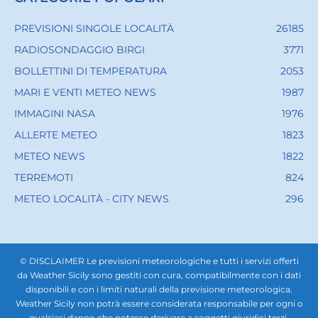
PREVISIONI SINGOLE LOCALITÀ
26185
RADIOSONDAGGIO BIRGI
3771
BOLLETTINI DI TEMPERATURA
2053
MARI E VENTI METEO NEWS
1987
IMMAGINI NASA
1976
ALLERTE METEO
1823
METEO NEWS
1822
TERREMOTI
824
METEO LOCALITÀ - CITY NEWS
296
© DISCLAIMER Le previsioni meteorologiche e tutti i servizi offerti
da Weather Sicily sono gestiti con cura, compatibilmente con i dati
disponibili e con i limiti naturali della previsione meteorologica.
Weather Sicily non potrà essere considerata responsabile per ogni o
qualsiasi danno che potesse derivare a soggetti giuridici terzi,