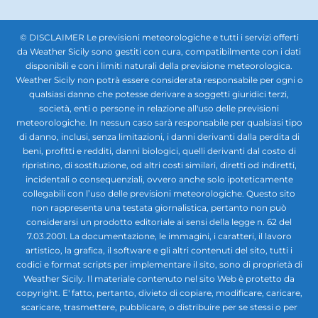
© DISCLAIMER Le previsioni meteorologiche e tutti i servizi offerti
da Weather Sicily sono gestiti con cura, compatibilmente con i dati
disponibili e con i limiti naturali della previsione meteorologica.
Weather Sicily non potrà essere considerata responsabile per ogni o
qualsiasi danno che potesse derivare a soggetti giuridici terzi,
società, enti o persone in relazione all'uso delle previsioni
meteorologiche. In nessun caso sarà responsabile per qualsiasi tipo
di danno, inclusi, senza limitazioni, i danni derivanti dalla perdita di
beni, profitti e redditi, danni biologici, quelli derivanti dal costo di
ripristino, di sostituzione, od altri costi similari, diretti od indiretti,
incidentali o consequenziali, ovvero anche solo ipoteticamente
collegabili con l’uso delle previsioni meteorologiche. Questo sito
non rappresenta una testata giornalistica, pertanto non può
considerarsi un prodotto editoriale ai sensi della legge n. 62 del
7.03.2001. La documentazione, le immagini, i caratteri, il lavoro
artistico, la grafica, il software e gli altri contenuti del sito, tutti i
codici e format scripts per implementare il sito, sono di proprietà di
Weather Sicily. Il materiale contenuto nel sito Web è protetto da
copyright. E' fatto, pertanto, divieto di copiare, modificare, caricare,
scaricare, trasmettere, pubblicare, o distribuire per se stessi o per