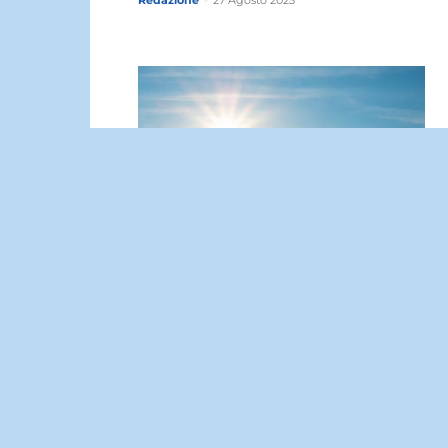
Redazione
-
27 Agosto 2023
Meteo Riposto: oggi sabato 2
Agosto sereno con assenza di
nubi.
Redazione
-
26 Agosto 2023