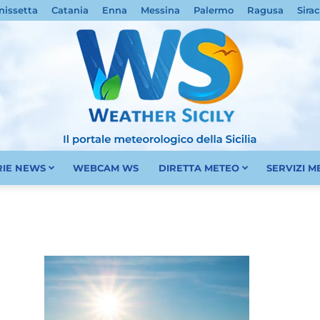
nissetta
Catania
Enna
Messina
Palermo
Ragusa
Sira
RIE NEWS
WEBCAM WS
DIRETTA METEO
SERVIZI 
Meteo
Sicilia