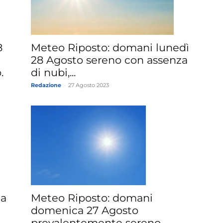
»
8
Meteo Riposto: domani lunedì
28 Agosto sereno con assenza
.
di nubi,...
Redazione
-
27 Agosto 2023
Weather
Sicily.it
ca
Meteo Riposto: domani
domenica 27 Agosto
prevalentemente sereno.