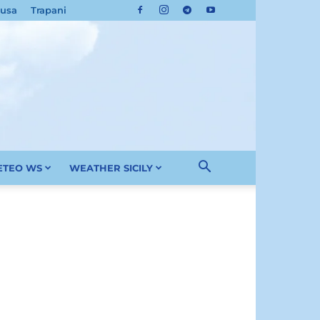
cusa
Trapani
METEO WS
WEATHER SICILY