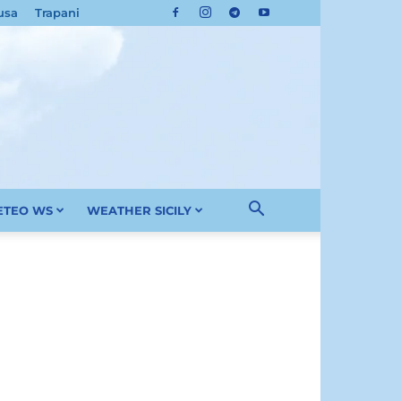
usa
Trapani
METEO WS
WEATHER SICILY