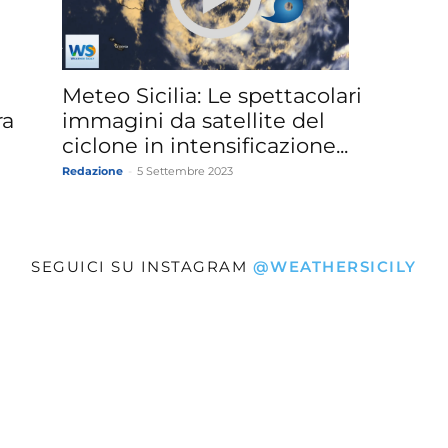
»
Meteo Sicilia: Le spettacolari
ra
immagini da satellite del
ciclone in intensificazione...
Redazione
-
5 Settembre 2023
Weather
SEGUICI SU INSTAGRAM
@WEATHERSICILY
Sicily.it