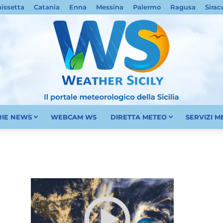
nissetta
Catania
Enna
Messina
Palermo
Ragusa
Sirac
RIE NEWS
WEBCAM WS
DIRETTA METEO
SERVIZI 
Meteo
Sicilia