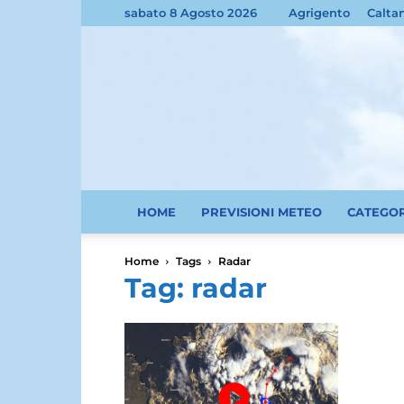
sabato 8 Agosto 2026
Agrigento
Calta
HOME
PREVISIONI METEO
CATEGO
Home
Tags
Radar
Tag: radar