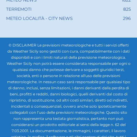
TERREMOTI
825
METEO LOCALITÀ - CITY NEWS
296
© DISCLAIMER Le previsioni meteorologiche e tutti i servizi offerti
da Weather Sicily sono gestiti con cura, compatibilmente con i dati
disponibili e con i limiti naturali della previsione meteorologica.
Weather Sicily non potrà essere considerata responsabile per ogni o
qualsiasi danno che potesse derivare a soggetti giuridici terzi,
società, enti o persone in relazione all'uso delle previsioni
meteorologiche. In nessun caso sarà responsabile per qualsiasi tipo
di danno, inclusi, senza limitazioni, i danni derivanti dalla perdita di
beni, profitti e redditi, danni biologici, quelli derivanti dal costo di
ripristino, di sostituzione, od altri costi similari, diretti od indiretti,
incidentali o consequenziali, ovvero anche solo ipoteticamente
collegabili con l’uso delle previsioni meteorologiche. Questo sito
non rappresenta una testata giornalistica, pertanto non può
considerarsi un prodotto editoriale ai sensi della legge n. 62 del
7.03.2001. La documentazione, le immagini, i caratteri, il lavoro
artistico, la grafica, il software e gli altri contenuti del sito, tutti i