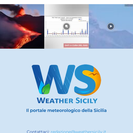
Contattaci:
redazione@weathersicily.it