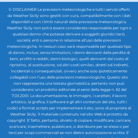
© DISCLAIMER Le previsioni meteorologiche e tutti i servizi offerti
da Weather Sicily sono gestiti con cura, compatibilmente con i dati
disponibili e con i limiti naturali della previsione meteorologica.
Weather Sicily non potrà essere considerata responsabile per ogni o
qualsiasi danno che potesse derivare a soggetti giuridici terzi,
società, enti o persone in relazione all'uso delle previsioni
meteorologiche. In nessun caso sarà responsabile per qualsiasi tipo
di danno, inclusi, senza limitazioni, i danni derivanti dalla perdita di
beni, profitti e redditi, danni biologici, quelli derivanti dal costo di
ripristino, di sostituzione, od altri costi similari, diretti od indiretti,
incidentali o consequenziali, ovvero anche solo ipoteticamente
collegabili con l’uso delle previsioni meteorologiche. Questo sito
non rappresenta una testata giornalistica, pertanto non può
considerarsi un prodotto editoriale ai sensi della legge n. 62 del
7.03.2001. La documentazione, le immagini, i caratteri, il lavoro
artistico, la grafica, il software e gli altri contenuti del sito, tutti i
codici e format scripts per implementare il sito, sono di proprietà di
Weather Sicily. Il materiale contenuto nel sito Web è protetto da
copyright. E' fatto, pertanto, divieto di copiare, modificare, caricare,
scaricare, trasmettere, pubblicare, o distribuire per se stessi o per
terzi per scopi commerciali se non dietro autorizzazione scritta. E'