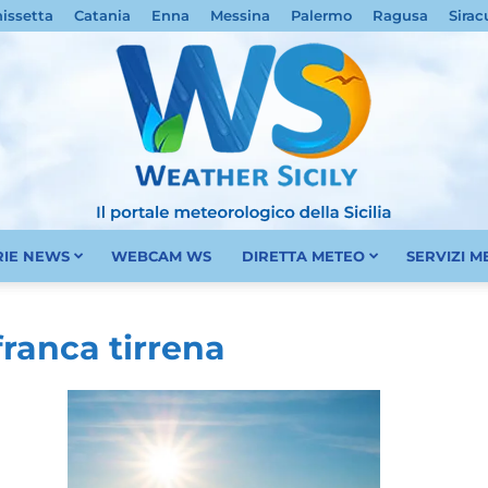
nissetta
Catania
Enna
Messina
Palermo
Ragusa
Sirac
RIE NEWS
WEBCAM WS
DIRETTA METEO
SERVIZI 
Meteo
afranca tirrena
Sicilia