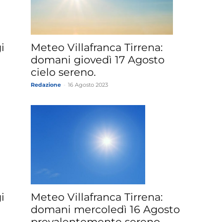
»
i
Meteo Villafranca Tirrena:
domani giovedì 17 Agosto
cielo sereno.
Redazione
-
16 Agosto 2023
Weather
Sicily.it
i
Meteo Villafranca Tirrena:
domani mercoledì 16 Agosto
prevalentemente sereno.