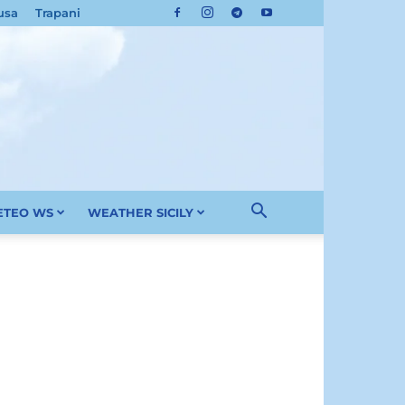
usa
Trapani
METEO WS
WEATHER SICILY