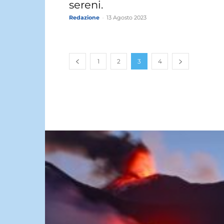
sereni.
Redazione
-
13 Agosto 2023
1
2
3
4