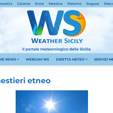
nissetta
Catania
Enna
Messina
Palermo
Ragusa
Sirac
RIE NEWS
WEBCAM WS
DIRETTA METEO
SERVIZI 
Meteo
estieri etneo
Sicilia