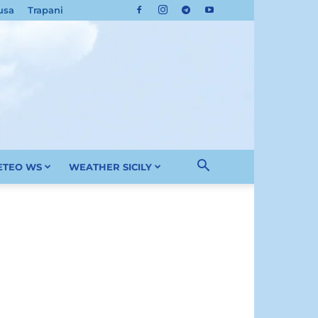
usa
Trapani
METEO WS
WEATHER SICILY