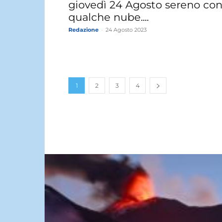
giovedì 24 Agosto sereno co
qualche nube....
Redazione
-
24 Agosto 2023
1
2
3
4