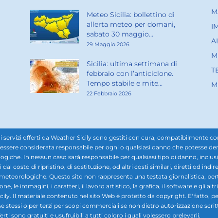
M
Meteo Sicilia: bollettino di
allerta meteo per domani,
I
sabato 30 maggio...
A
29 Maggio 2026
M
Sicilia: ultima settimana di
T
febbraio con l’anticiclone.
Tempo stabile e mite...
M
22 Febbraio 2026
rvizi offerti da Weather Sicily sono gestiti con cura, compatibilmente con i d
ssere considerata responsabile per ogni o qualsiasi danno che potesse derivar
ogiche. In nessun caso sarà responsabile per qualsiasi tipo di danno, inclusi, 
ti dal costo di ripristino, di sostituzione, od altri costi similari, diretti od in
i meteorologiche. Questo sito non rappresenta una testata giornalistica, pe
 le immagini, i caratteri, il lavoro artistico, la grafica, il software e gli altr
ily. Il materiale contenuto nel sito Web è protetto da copyright. E' fatto, pe
se stessi o per terzi per scopi commerciali se non dietro autorizzazione scrit
rti sono gratuiti e usufruibili a tutti coloro i quali volessero prelevarli.