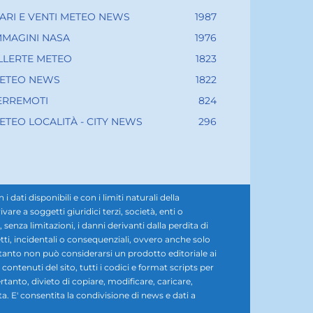
ARI E VENTI METEO NEWS
1987
MMAGINI NASA
1976
LLERTE METEO
1823
ETEO NEWS
1822
ERREMOTI
824
ETEO LOCALITÀ - CITY NEWS
296
ati disponibili e con i limiti naturali della
e a soggetti giuridici terzi, società, enti o
senza limitazioni, i danni derivanti dalla perdita di
diretti, incidentali o consequenziali, ovvero anche solo
rtanto non può considerarsi un prodotto editoriale ai
i contenuti del sito, tutti i codici e format scripts per
rtanto, divieto di copiare, modificare, caricare,
ta. E' consentita la condivisione di news e dati a