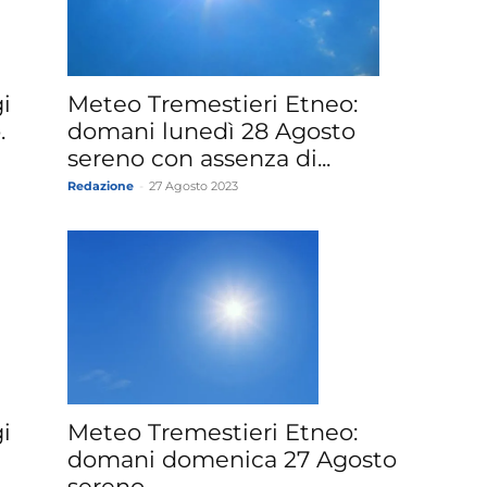
»
i
Meteo Tremestieri Etneo:
.
domani lunedì 28 Agosto
sereno con assenza di...
Redazione
-
27 Agosto 2023
Weather
Sicily.it
i
Meteo Tremestieri Etneo:
domani domenica 27 Agosto
sereno.