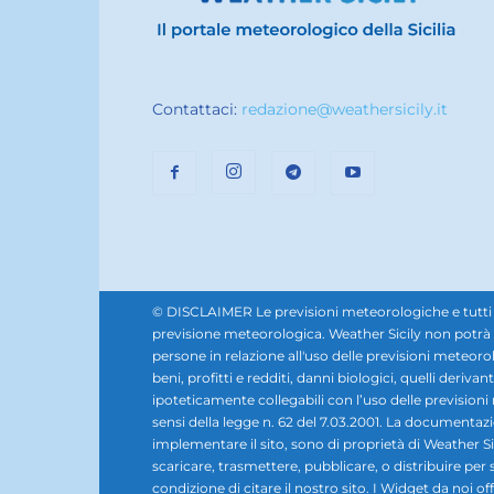
Contattaci:
redazione@weathersicily.it
© DISCLAIMER Le previsioni meteorologiche e tutti i se
previsione meteorologica. Weather Sicily non potrà e
persone in relazione all'uso delle previsioni meteorol
beni, profitti e redditi, danni biologici, quelli derivan
ipoteticamente collegabili con l’uso delle prevision
sensi della legge n. 62 del 7.03.2001. La documentazione,
implementare il sito, sono di proprietà di Weather Sic
scaricare, trasmettere, pubblicare, o distribuire per 
condizione di citare il nostro sito. I Widget da noi offe