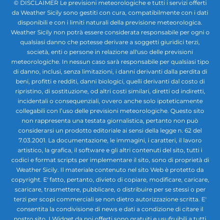
© DISCLAIMER Le previsioni meteorologiche e tutti i servizi offerti
da Weather Sicily sono gestiti con cura, compatibilmente con i dati
disponibili e con i limiti naturali della previsione meteorologica.
Weather Sicily non potrà essere considerata responsabile per ogni o
qualsiasi danno che potesse derivare a soggetti giuridici terzi,
società, enti o persone in relazione all'uso delle previsioni
meteorologiche. In nessun caso sarà responsabile per qualsiasi tipo
di danno, inclusi, senza limitazioni, i danni derivanti dalla perdita di
beni, profitti e redditi, danni biologici, quelli derivanti dal costo di
ripristino, di sostituzione, od altri costi similari, diretti od indiretti,
incidentali o consequenziali, ovvero anche solo ipoteticamente
collegabili con l’uso delle previsioni meteorologiche. Questo sito
non rappresenta una testata giornalistica, pertanto non può
considerarsi un prodotto editoriale ai sensi della legge n. 62 del
7.03.2001. La documentazione, le immagini, i caratteri, il lavoro
artistico, la grafica, il software e gli altri contenuti del sito, tutti i
codici e format scripts per implementare il sito, sono di proprietà di
Weather Sicily. Il materiale contenuto nel sito Web è protetto da
copyright. E' fatto, pertanto, divieto di copiare, modificare, caricare,
scaricare, trasmettere, pubblicare, o distribuire per se stessi o per
terzi per scopi commerciali se non dietro autorizzazione scritta. E'
consentita la condivisione di news e dati a condizione di citare il
nostro sito. I Widget da noi offerti sono gratuiti e usufruibili a tutti