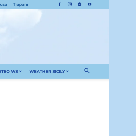
cusa
Trapani
METEO WS
WEATHER SICILY