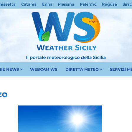
nissetta
Catania
Enna
Messina
Palermo
Ragusa
Sira
RIE NEWS
WEBCAM WS
DIRETTA METEO
SERVIZI 
Meteo
zo
Sicilia