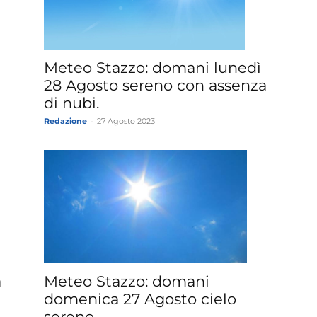
»
Meteo Stazzo: domani lunedì
28 Agosto sereno con assenza
di nubi.
Redazione
-
27 Agosto 2023
Weather
Sicily.it
a
Meteo Stazzo: domani
domenica 27 Agosto cielo
sereno.