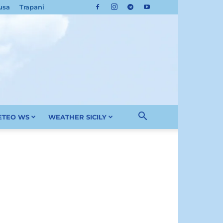
usa
Trapani
METEO WS
WEATHER SICILY