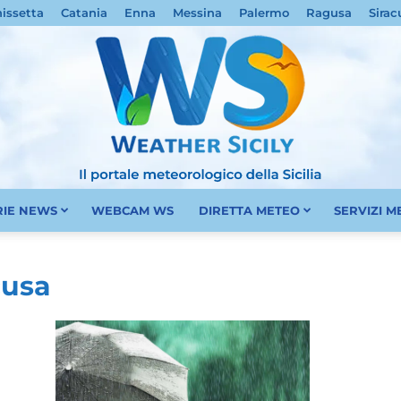
nissetta
Catania
Enna
Messina
Palermo
Ragusa
Sirac
RIE NEWS
WEBCAM WS
DIRETTA METEO
SERVIZI 
Meteo
cusa
Sicilia