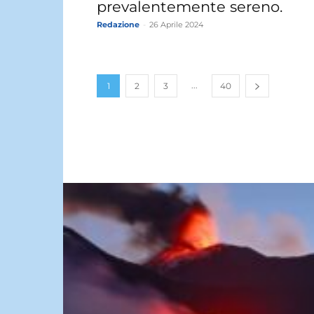
prevalentemente sereno.
Redazione
-
26 Aprile 2024
...
1
2
3
40