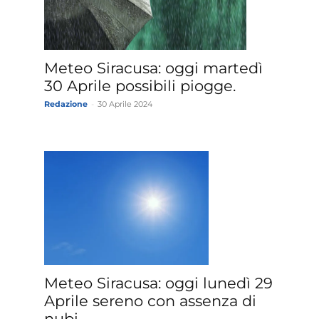
»
Meteo Siracusa: oggi martedì
30 Aprile possibili piogge.
Redazione
-
30 Aprile 2024
Weather
Sicily.it
Meteo Siracusa: oggi lunedì 29
Aprile sereno con assenza di
nubi.