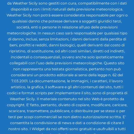
da Weather Sicily sono gestiti con cura, compatibilmente con i dati
disponibili e con i limiti naturali della previsione meteorologica.
Weather Sicily non potrà essere considerata responsabile per ogni o
qualsiasi danno che potesse derivare a soggetti giuridici terzi,
società, enti o persone in relazione all'uso delle previsioni
meteorologiche. In nessun caso sarà responsabile per qualsiasi tipo
di danno, inclusi, senza limitazioni, i danni derivanti dalla perdita di
beni, profitti e redditi, danni biologici, quelli derivanti dal costo di
ripristino, di sostituzione, od altri costi similari, diretti od indiretti,
incidentali o consequenziali, ovvero anche solo ipoteticamente
collegabili con l’uso delle previsioni meteorologiche. Questo sito
non rappresenta una testata giornalistica, pertanto non può
considerarsi un prodotto editoriale ai sensi della legge n. 62 del
7.03.2001. La documentazione, le immagini, i caratteri, il lavoro
artistico, la grafica, il software e gli altri contenuti del sito, tutti i
codici e format scripts per implementare il sito, sono di proprietà di
Weather Sicily. Il materiale contenuto nel sito Web è protetto da
copyright. E' fatto, pertanto, divieto di copiare, modificare, caricare,
scaricare, trasmettere, pubblicare, o distribuire per se stessi o per
terzi per scopi commerciali se non dietro autorizzazione scritta. E'
consentita la condivisione di news e dati a condizione di citare il
nostro sito. I Widget da noi offerti sono gratuiti e usufruibili a tutti