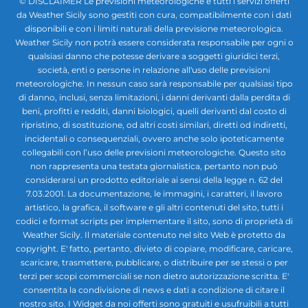
© DISCLAIMER Le previsioni meteorologiche e tutti i servizi offerti
da Weather Sicily sono gestiti con cura, compatibilmente con i dati
disponibili e con i limiti naturali della previsione meteorologica.
Weather Sicily non potrà essere considerata responsabile per ogni o
qualsiasi danno che potesse derivare a soggetti giuridici terzi,
società, enti o persone in relazione all'uso delle previsioni
meteorologiche. In nessun caso sarà responsabile per qualsiasi tipo
di danno, inclusi, senza limitazioni, i danni derivanti dalla perdita di
beni, profitti e redditi, danni biologici, quelli derivanti dal costo di
ripristino, di sostituzione, od altri costi similari, diretti od indiretti,
incidentali o consequenziali, ovvero anche solo ipoteticamente
collegabili con l’uso delle previsioni meteorologiche. Questo sito
non rappresenta una testata giornalistica, pertanto non può
considerarsi un prodotto editoriale ai sensi della legge n. 62 del
7.03.2001. La documentazione, le immagini, i caratteri, il lavoro
artistico, la grafica, il software e gli altri contenuti del sito, tutti i
codici e format scripts per implementare il sito, sono di proprietà di
Weather Sicily. Il materiale contenuto nel sito Web è protetto da
copyright. E' fatto, pertanto, divieto di copiare, modificare, caricare,
scaricare, trasmettere, pubblicare, o distribuire per se stessi o per
terzi per scopi commerciali se non dietro autorizzazione scritta. E'
consentita la condivisione di news e dati a condizione di citare il
nostro sito. I Widget da noi offerti sono gratuiti e usufruibili a tutti