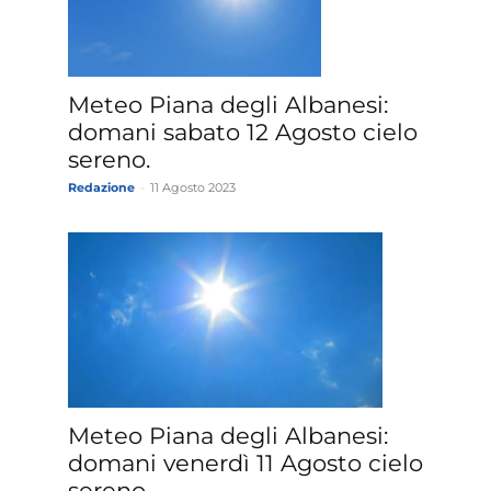
»
Meteo Piana degli Albanesi:
domani sabato 12 Agosto cielo
sereno.
Redazione
-
11 Agosto 2023
Weather
Sicily.it
Meteo Piana degli Albanesi:
domani venerdì 11 Agosto cielo
sereno.