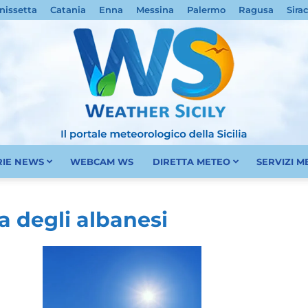
nissetta
Catania
Enna
Messina
Palermo
Ragusa
Sira
RIE NEWS
WEBCAM WS
DIRETTA METEO
SERVIZI 
Meteo
a degli albanesi
Sicilia