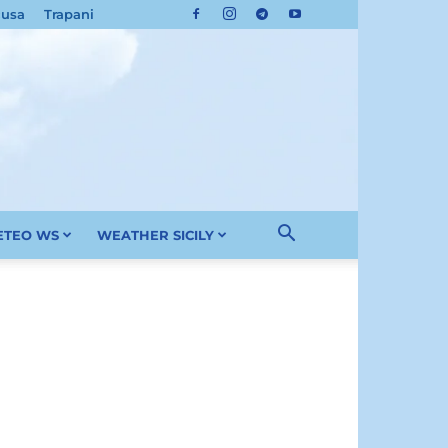
cusa
Trapani
METEO WS
WEATHER SICILY