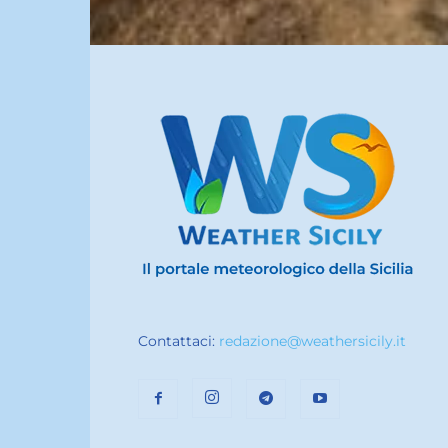
Contattaci:
redazione@weathersicily.it