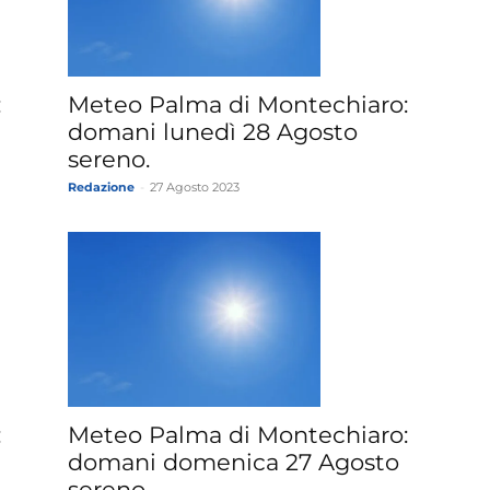
»
:
Meteo Palma di Montechiaro:
domani lunedì 28 Agosto
sereno.
Redazione
-
27 Agosto 2023
Weather
Sicily.it
:
Meteo Palma di Montechiaro:
domani domenica 27 Agosto
sereno.