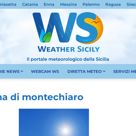
nissetta
Catania
Enna
Messina
Palermo
Ragusa
Sira
RIE NEWS
WEBCAM WS
DIRETTA METEO
SERVIZI 
Meteo
ma di montechiaro
Sicilia