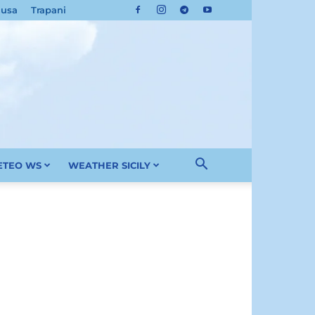
cusa
Trapani
METEO WS
WEATHER SICILY