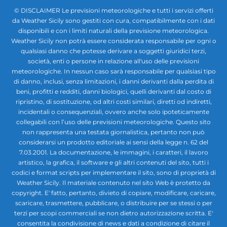
© DISCLAIMER Le previsioni meteorologiche e tutti i servizi offerti
da Weather Sicily sono gestiti con cura, compatibilmente con i dati
disponibili e con i limiti naturali della previsione meteorologica.
Weather Sicily non potrà essere considerata responsabile per ogni o
qualsiasi danno che potesse derivare a soggetti giuridici terzi,
società, enti o persone in relazione all'uso delle previsioni
meteorologiche. In nessun caso sarà responsabile per qualsiasi tipo
di danno, inclusi, senza limitazioni, i danni derivanti dalla perdita di
beni, profitti e redditi, danni biologici, quelli derivanti dal costo di
ripristino, di sostituzione, od altri costi similari, diretti od indiretti,
incidentali o consequenziali, ovvero anche solo ipoteticamente
collegabili con l’uso delle previsioni meteorologiche. Questo sito
non rappresenta una testata giornalistica, pertanto non può
considerarsi un prodotto editoriale ai sensi della legge n. 62 del
7.03.2001. La documentazione, le immagini, i caratteri, il lavoro
artistico, la grafica, il software e gli altri contenuti del sito, tutti i
codici e format scripts per implementare il sito, sono di proprietà di
Weather Sicily. Il materiale contenuto nel sito Web è protetto da
copyright. E' fatto, pertanto, divieto di copiare, modificare, caricare,
scaricare, trasmettere, pubblicare, o distribuire per se stessi o per
terzi per scopi commerciali se non dietro autorizzazione scritta. E'
consentita la condivisione di news e dati a condizione di citare il