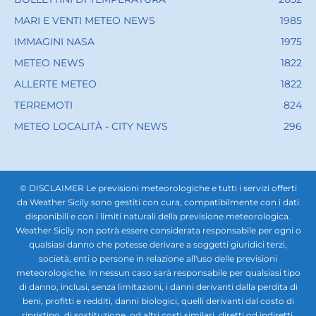
MARI E VENTI METEO NEWS
1985
IMMAGINI NASA
1975
METEO NEWS
1822
ALLERTE METEO
1822
TERREMOTI
824
METEO LOCALITÀ - CITY NEWS
296
© DISCLAIMER Le previsioni meteorologiche e tutti i servizi offerti
da Weather Sicily sono gestiti con cura, compatibilmente con i dati
disponibili e con i limiti naturali della previsione meteorologica.
Weather Sicily non potrà essere considerata responsabile per ogni o
qualsiasi danno che potesse derivare a soggetti giuridici terzi,
società, enti o persone in relazione all'uso delle previsioni
meteorologiche. In nessun caso sarà responsabile per qualsiasi tipo
di danno, inclusi, senza limitazioni, i danni derivanti dalla perdita di
beni, profitti e redditi, danni biologici, quelli derivanti dal costo di
ripristino, di sostituzione, od altri costi similari, diretti od indiretti,