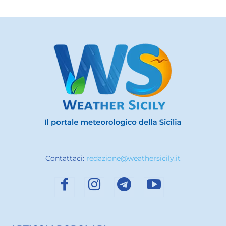
Contattaci:
redazione@weathersicily.it