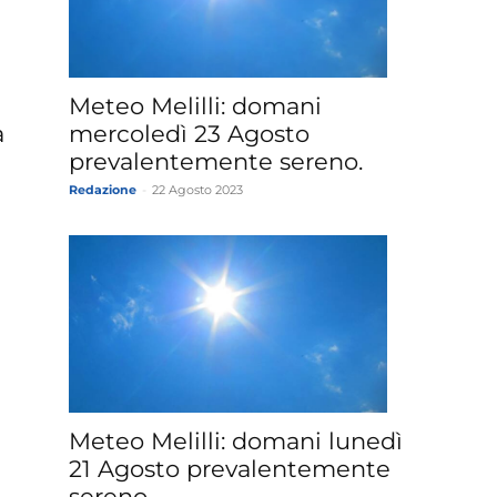
»
Meteo Melilli: domani
a
mercoledì 23 Agosto
prevalentemente sereno.
Redazione
-
22 Agosto 2023
Weather
Sicily.it
Meteo Melilli: domani lunedì
21 Agosto prevalentemente
sereno.