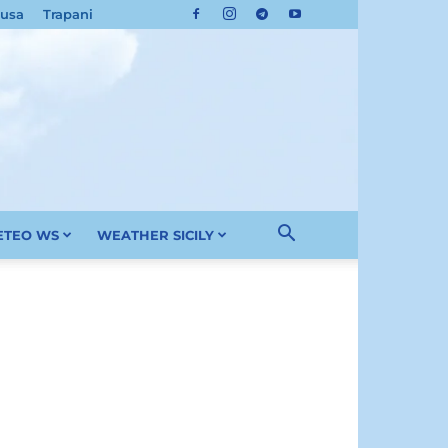
cusa
Trapani
METEO WS
WEATHER SICILY