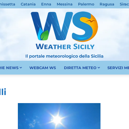
nissetta
Catania
Enna
Messina
Palermo
Ragusa
Sira
RIE NEWS
WEBCAM WS
DIRETTA METEO
SERVIZI 
Meteo
li
Sicilia