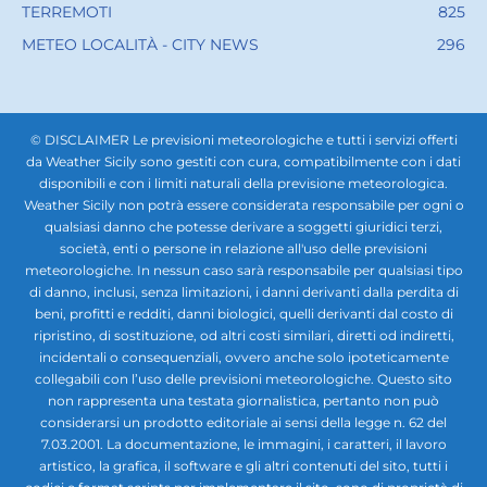
TERREMOTI
825
METEO LOCALITÀ - CITY NEWS
296
© DISCLAIMER Le previsioni meteorologiche e tutti i servizi offerti
da Weather Sicily sono gestiti con cura, compatibilmente con i dati
disponibili e con i limiti naturali della previsione meteorologica.
Weather Sicily non potrà essere considerata responsabile per ogni o
qualsiasi danno che potesse derivare a soggetti giuridici terzi,
società, enti o persone in relazione all'uso delle previsioni
meteorologiche. In nessun caso sarà responsabile per qualsiasi tipo
di danno, inclusi, senza limitazioni, i danni derivanti dalla perdita di
beni, profitti e redditi, danni biologici, quelli derivanti dal costo di
ripristino, di sostituzione, od altri costi similari, diretti od indiretti,
incidentali o consequenziali, ovvero anche solo ipoteticamente
collegabili con l’uso delle previsioni meteorologiche. Questo sito
non rappresenta una testata giornalistica, pertanto non può
considerarsi un prodotto editoriale ai sensi della legge n. 62 del
7.03.2001. La documentazione, le immagini, i caratteri, il lavoro
artistico, la grafica, il software e gli altri contenuti del sito, tutti i