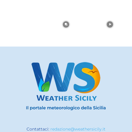
Contattaci:
redazione@weathersicily.it