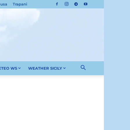
cusa
Trapani
METEO WS
WEATHER SICILY