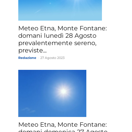
»
Meteo Etna, Monte Fontane:
domani lunedì 28 Agosto
prevalentemente sereno,
previste...
Redazione
-
27 Agosto 2023
Weather
Sicily.it
Meteo Etna, Monte Fontane:
domani domenica 27 Agosto