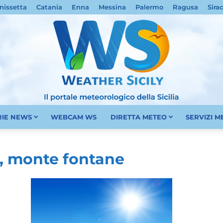
nissetta
Catania
Enna
Messina
Palermo
Ragusa
Sira
RIE NEWS
WEBCAM WS
DIRETTA METEO
SERVIZI 
Meteo
a, monte fontane
Sicilia